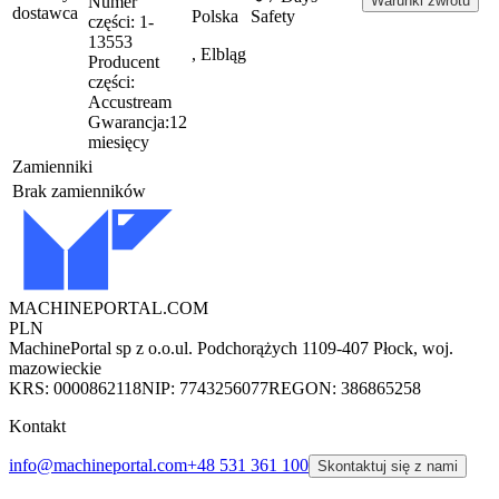
Numer
Warunki zwrotu
dostawca
Polska
Safety
części:
1-
13553
, Elbląg
Producent
części:
Accustream
Gwarancja:
12
miesięcy
Zamienniki
Brak zamienników
MACHINEPORTAL
.COM
PLN
MachinePortal sp z o.o.
ul. Podchorążych 11
09-407 Płock, woj.
mazowieckie
KRS: 0000862118
NIP: 7743256077
REGON: 386865258
Kontakt
info@machineportal.com
+48 531 361 100
Skontaktuj się z nami