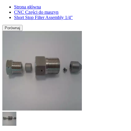
Strona główna
CNC Części do maszyn
Short Stop Filter Assembly 1/4"
Porównaj