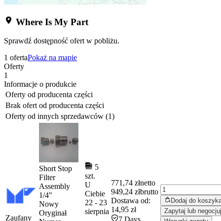
Where Is My Part
Sprawdź dostępność ofert w pobliżu.
1 oferta
Pokaż na mapie
Oferty
1
Informacje o produkcie
Oferty od producenta części
Brak ofert od producenta części
Oferty od innych sprzedawców (1)
5
Short Stop
szt.
Filter
771,74 zł
netto
U
Assembly
949,24 zł
brutto
Ciebie
1/4"
Dostawa od:
Dodaj do koszyk
22
-
23
Nowy
14,95 zł
sierpnia
Zapytaj lub negocju
Oryginał
Zaufany
7 Days