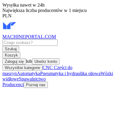
Wysyłka nawet w 24h
Największa liczba producentów w 1 miejscu
PLN
MACHINEPORTAL
.COM
Szukaj
Koszyk
lub
Zaloguj się
Utwórz konto
CNC Części do
Wszystkie kategorie
maszyn
Automatyka
Pneumatyka i hydraulika siłowa
Wózki
widłowe
Spawalnictwo
Producenci
Poznaj nas