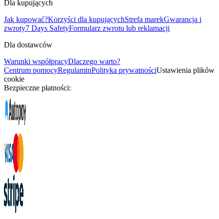
Dla kupujących
Jak kupować?
Korzyści dla kupujących
Strefa marek
Gwarancja i
zwroty
7 Days Safety
Formularz zwrotu lub reklamacji
Dla dostawców
Warunki współpracy
Dlaczego warto?
Centrum pomocy
Regulamin
Polityka prywatności
Ustawienia plików
cookie
Bezpieczne płatności: