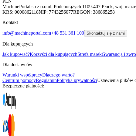
PLN
MachinePortal sp z o.o.
ul. Podchorążych 11
09-407 Płock, woj. mazo
KRS: 0000862118
NIP: 7743256077
REGON: 386865258
Kontakt
info@machineportal.com
+48 531 361 100
Skontaktuj się z nami
Dla kupujących
Jak kupować?
Korzyści dla kupujących
Strefa marek
Gwarancja i zwro
Dla dostawców
Warunki współpracy
Dlaczego warto?
Centrum pomocy
Regulamin
Polityka prywatności
Ustawienia plików 
Bezpieczne płatności: