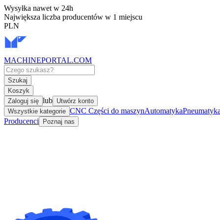
Wysyłka nawet w 24h
Największa liczba producentów w 1 miejscu
PLN
MACHINEPORTAL
.COM
Szukaj
Koszyk
lub
Zaloguj się
Utwórz konto
CNC Części do maszyn
Automatyka
Pneumatyka 
Wszystkie kategorie
Producenci
Poznaj nas