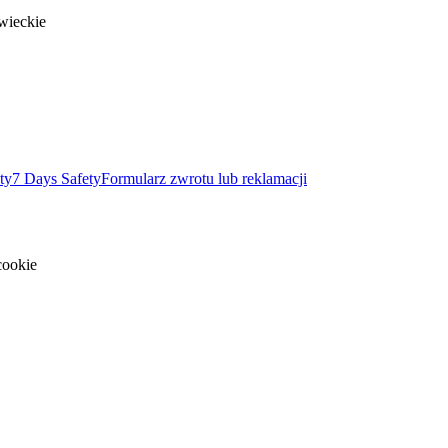
wieckie
ty
7 Days Safety
Formularz zwrotu lub reklamacji
cookie