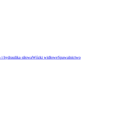
i hydraulika siłowa
Wózki widłowe
Spawalnictwo