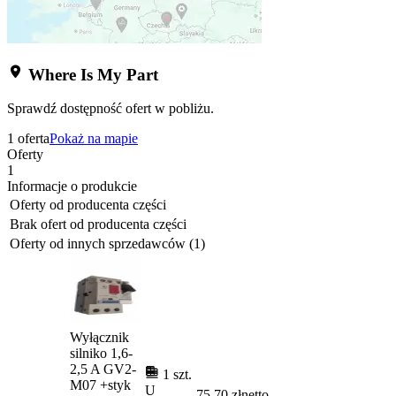
Where Is My Part
Sprawdź dostępność ofert w pobliżu.
1 oferta
Pokaż na mapie
Oferty
1
Informacje o produkcie
Oferty od producenta części
Brak ofert od producenta części
Oferty od innych sprzedawców (1)
Wyłącznik
silniko 1,6-
2,5 A GV2-
1 szt.
M07 +styk
U
75,70 zł
netto