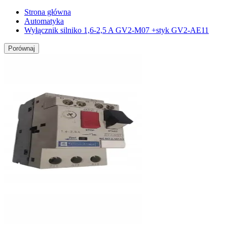
Strona główna
Automatyka
Wyłącznik silniko 1,6-2,5 A GV2-M07 +styk GV2-AE11
Porównaj