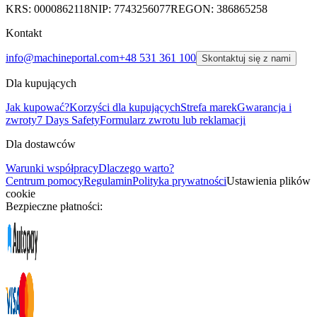
KRS: 0000862118
NIP: 7743256077
REGON: 386865258
Kontakt
info@machineportal.com
+48 531 361 100
Skontaktuj się z nami
Dla kupujących
Jak kupować?
Korzyści dla kupujących
Strefa marek
Gwarancja i
zwroty
7 Days Safety
Formularz zwrotu lub reklamacji
Dla dostawców
Warunki współpracy
Dlaczego warto?
Centrum pomocy
Regulamin
Polityka prywatności
Ustawienia plików
cookie
Bezpieczne płatności: