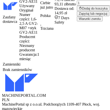
GV2-AE11
Ciebie
93,11 zł
brutto
Używany
już
jutro
Dostawa od:
Dodaj do koszyka
Oryginał
14,95 zł
Zapytaj lub negocjuj
Numer
Polska
Zaufany
7 Days
części:
1,6-
Warunki zwrotu
dostawca
Safety
2,5 A GV2-
,
M07 +styk
Trzciana
GV2-AE11
Producent
części:
Nieznany
producent
Gwarancja:
1
miesiąc
Zamienniki
Brak zamienników
MACHINEPORTAL
.COM
PLN
MachinePortal sp z o.o.
ul. Podchorążych 11
09-407 Płock, woj.
mazowieckie