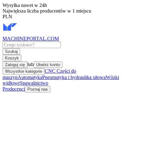
Wysyłka nawet w 24h
Największa liczba producentów w 1 miejscu
PLN
MACHINEPORTAL
.COM
Szukaj
Koszyk
lub
Zaloguj się
Utwórz konto
CNC Części do
Wszystkie kategorie
maszyn
Automatyka
Pneumatyka i hydraulika siłowa
Wózki
widłowe
Spawalnictwo
Producenci
Poznaj nas