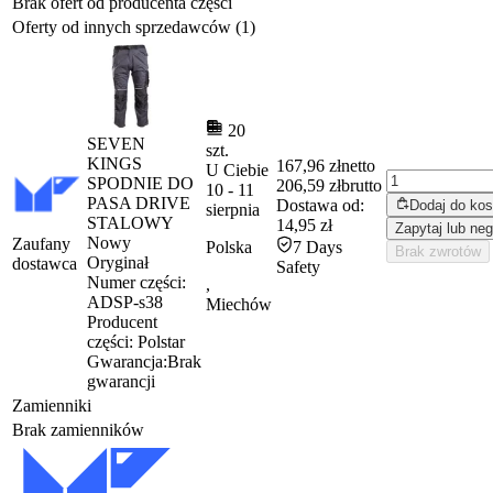
Brak ofert od producenta części
Oferty od innych sprzedawców (1)
20
SEVEN
szt.
KINGS
167,96 zł
netto
U Ciebie
SPODNIE DO
206,59 zł
brutto
10
-
11
PASA DRIVE
Dostawa od:
Dodaj do ko
sierpnia
STALOWY
14,95 zł
Zapytaj lub neg
Nowy
Zaufany
Polska
7 Days
Brak zwrotów
Oryginał
dostawca
Safety
Numer części:
,
ADSP-s38
Miechów
Producent
części:
Polstar
Gwarancja:
Brak
gwarancji
Zamienniki
Brak zamienników