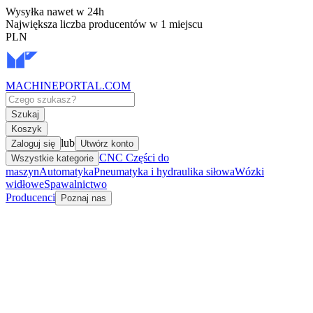
Wysyłka nawet w 24h
Największa liczba producentów w 1 miejscu
PLN
MACHINEPORTAL
.COM
Szukaj
Koszyk
lub
Zaloguj się
Utwórz konto
CNC Części do
Wszystkie kategorie
maszyn
Automatyka
Pneumatyka i hydraulika siłowa
Wózki
widłowe
Spawalnictwo
Producenci
Poznaj nas