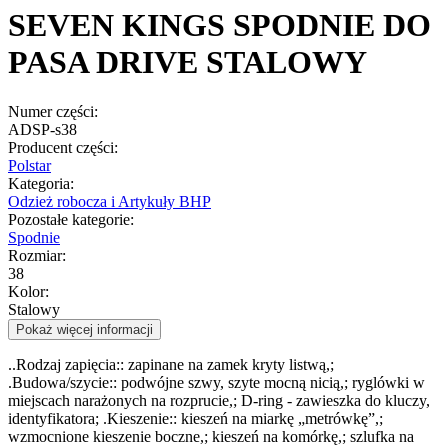
SEVEN KINGS SPODNIE DO
PASA DRIVE STALOWY
Numer części:
ADSP-s38
Producent części:
Polstar
Kategoria:
Odzież robocza i Artykuły BHP
Pozostałe kategorie:
Spodnie
Rozmiar:
38
Kolor:
Stalowy
Pokaż więcej informacji
..Rodzaj zapięcia:: zapinane na zamek kryty listwą,;
.Budowa/szycie:: podwójne szwy, szyte mocną nicią,; ryglówki w
miejscach narażonych na rozprucie,; D-ring - zawieszka do kluczy,
identyfikatora; .Kieszenie:: kieszeń na miarkę „metrówkę”,;
wzmocnione kieszenie boczne,; kieszeń na komórkę,; szlufka na