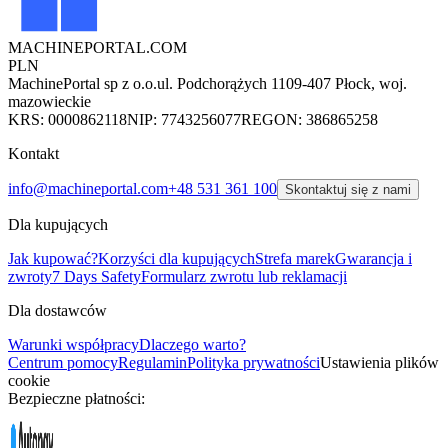
MACHINEPORTAL
.COM
PLN
MachinePortal sp z o.o.
ul. Podchorążych 11
09-407 Płock, woj.
mazowieckie
KRS: 0000862118
NIP: 7743256077
REGON: 386865258
Kontakt
info@machineportal.com
+48 531 361 100
Skontaktuj się z nami
Dla kupujących
Jak kupować?
Korzyści dla kupujących
Strefa marek
Gwarancja i
zwroty
7 Days Safety
Formularz zwrotu lub reklamacji
Dla dostawców
Warunki współpracy
Dlaczego warto?
Centrum pomocy
Regulamin
Polityka prywatności
Ustawienia plików
cookie
Bezpieczne płatności: