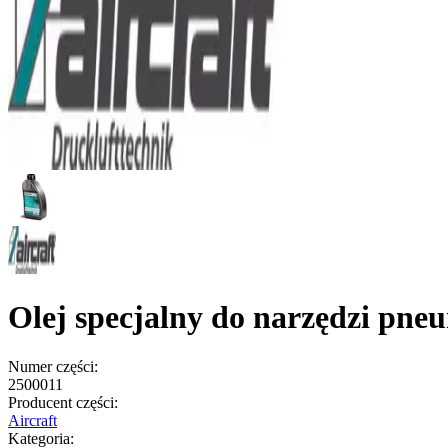
Olej specjalny do narzędzi pneu
Numer części:
2500011
Producent części:
Aircraft
Kategoria: