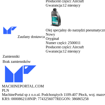
Producent części:
Aircraft
Gwarancja:
12 miesięcy
Olej specjalny do narzędzi pneumatyczn
Nowy
Zaufany dostawca
Oryginał
Numer części:
2500011
Producent części:
Aircraft
Gwarancja:
12 miesięcy
Zamienniki
Brak zamienników
MACHINEPORTAL
.COM
PLN
MachinePortal sp z o.o.
ul. Podchorążych 11
09-407 Płock, woj. mazo
KRS: 0000862118
NIP: 7743256077
REGON: 386865258