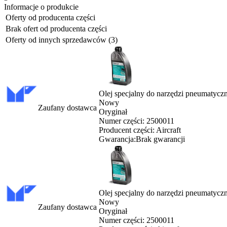
Informacje o produkcie
Oferty od producenta części
Brak ofert od producenta części
Oferty od innych sprzedawców (3)
Olej specjalny do narzędzi pneumatyczn
Nowy
Zaufany dostawca
Oryginał
Numer części:
2500011
Producent części:
Aircraft
Gwarancja:
Brak gwarancji
Olej specjalny do narzędzi pneumatyczn
Nowy
Zaufany dostawca
Oryginał
Numer części:
2500011