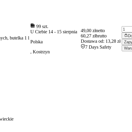
99 szt.
49,00 zł
netto
U Ciebie
14
-
15 sierpnia
60,27 zł
brutto
Do
ych, butelka 1 l
Dostawa od:
13,28 zł
Polska
Zapy
7 Days Safety
Waru
, Kostrzyn
wieckie