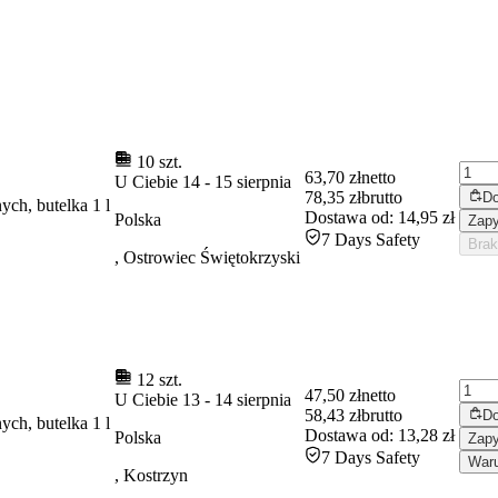
10 szt.
63,70 zł
netto
U Ciebie
14
-
15 sierpnia
78,35 zł
brutto
Do
ych, butelka 1 l
Dostawa od:
14,95 zł
Polska
Zapy
7 Days Safety
Brak
, Ostrowiec Świętokrzyski
12 szt.
47,50 zł
netto
U Ciebie
13
-
14 sierpnia
58,43 zł
brutto
Do
ych, butelka 1 l
Dostawa od:
13,28 zł
Polska
Zapy
7 Days Safety
Waru
, Kostrzyn