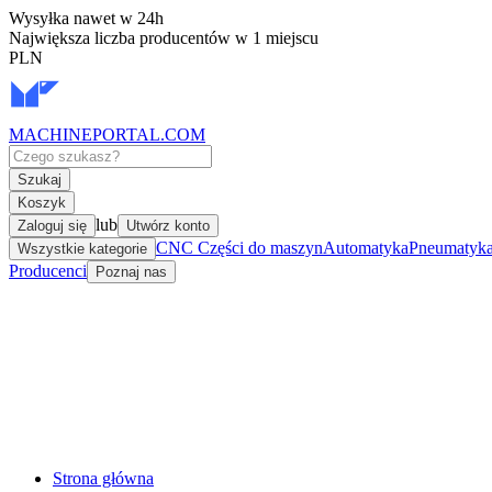
Wysyłka nawet w 24h
Największa liczba producentów w 1 miejscu
PLN
MACHINEPORTAL
.COM
Szukaj
Koszyk
lub
Zaloguj się
Utwórz konto
CNC Części do maszyn
Automatyka
Pneumatyka 
Wszystkie kategorie
Producenci
Poznaj nas
Strona główna