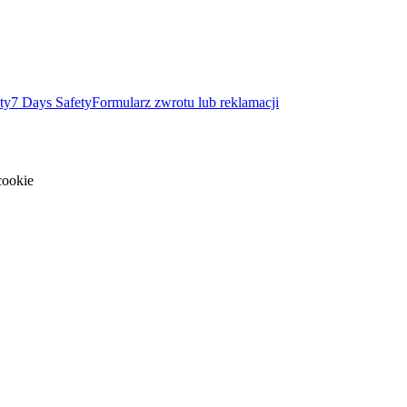
ty
7 Days Safety
Formularz zwrotu lub reklamacji
cookie