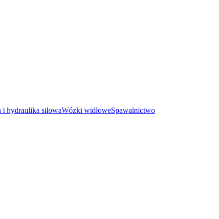
i hydraulika siłowa
Wózki widłowe
Spawalnictwo