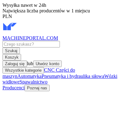
Wysyłka nawet w 24h
Największa liczba producentów w 1 miejscu
PLN
MACHINEPORTAL
.COM
Szukaj
Koszyk
lub
Zaloguj się
Utwórz konto
CNC Części do
Wszystkie kategorie
maszyn
Automatyka
Pneumatyka i hydraulika siłowa
Wózki
widłowe
Spawalnictwo
Producenci
Poznaj nas