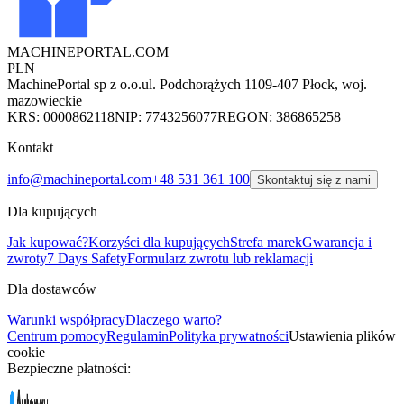
MACHINEPORTAL
.COM
PLN
MachinePortal sp z o.o.
ul. Podchorążych 11
09-407 Płock, woj.
mazowieckie
KRS: 0000862118
NIP: 7743256077
REGON: 386865258
Kontakt
info@machineportal.com
+48 531 361 100
Skontaktuj się z nami
Dla kupujących
Jak kupować?
Korzyści dla kupujących
Strefa marek
Gwarancja i
zwroty
7 Days Safety
Formularz zwrotu lub reklamacji
Dla dostawców
Warunki współpracy
Dlaczego warto?
Centrum pomocy
Regulamin
Polityka prywatności
Ustawienia plików
cookie
Bezpieczne płatności: