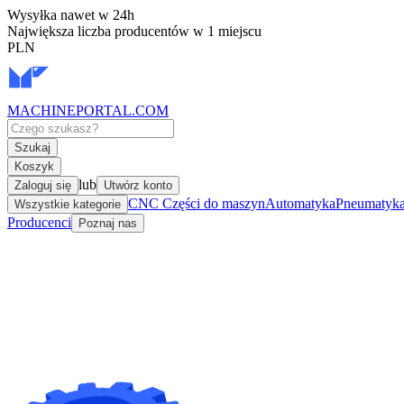
Wysyłka nawet w 24h
Największa liczba producentów w 1 miejscu
PLN
MACHINEPORTAL
.COM
Szukaj
Koszyk
lub
Zaloguj się
Utwórz konto
CNC Części do maszyn
Automatyka
Pneumatyka 
Wszystkie kategorie
Producenci
Poznaj nas