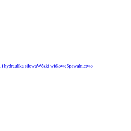
i hydraulika siłowa
Wózki widłowe
Spawalnictwo