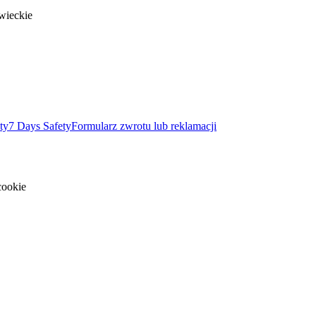
wieckie
ty
7 Days Safety
Formularz zwrotu lub reklamacji
cookie