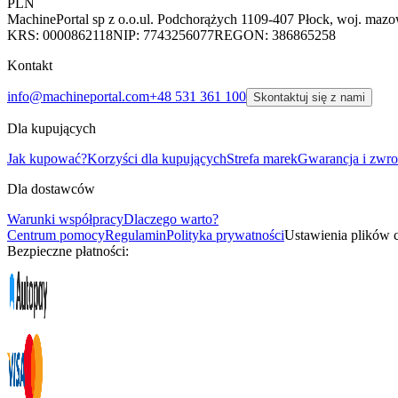
PLN
MachinePortal sp z o.o.
ul. Podchorążych 11
09-407 Płock, woj. mazo
KRS: 0000862118
NIP: 7743256077
REGON: 386865258
Kontakt
info@machineportal.com
+48 531 361 100
Skontaktuj się z nami
Dla kupujących
Jak kupować?
Korzyści dla kupujących
Strefa marek
Gwarancja i zwro
Dla dostawców
Warunki współpracy
Dlaczego warto?
Centrum pomocy
Regulamin
Polityka prywatności
Ustawienia plików 
Bezpieczne płatności: