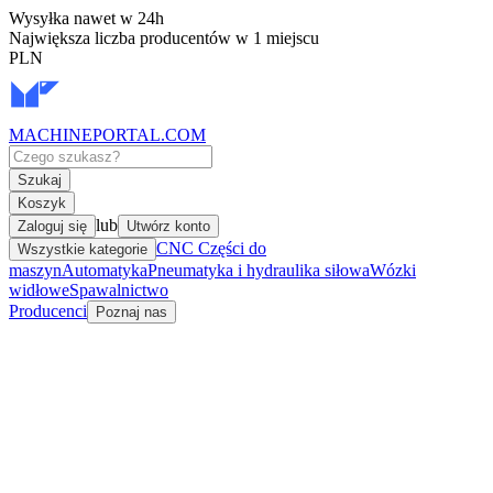
Wysyłka nawet w 24h
Największa liczba producentów w 1 miejscu
PLN
MACHINEPORTAL
.COM
Szukaj
Koszyk
lub
Zaloguj się
Utwórz konto
CNC Części do
Wszystkie kategorie
maszyn
Automatyka
Pneumatyka i hydraulika siłowa
Wózki
widłowe
Spawalnictwo
Producenci
Poznaj nas