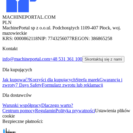
MACHINEPORTAL
.COM
PLN
MachinePortal sp z o.o.
ul. Podchorążych 11
09-407 Płock, woj.
mazowieckie
KRS: 0000862118
NIP: 7743256077
REGON: 386865258
Kontakt
info@machineportal.com
+48 531 361 100
Skontaktuj się z nami
Dla kupujących
Jak kupować?
Korzyści dla kupujących
Strefa marek
Gwarancja i
zwroty
7 Days Safety
Formularz zwrotu lub reklamacji
Dla dostawców
Warunki współpracy
Dlaczego warto?
Centrum pomocy
Regulamin
Polityka prywatności
Ustawienia plików
cookie
Bezpieczne płatności: