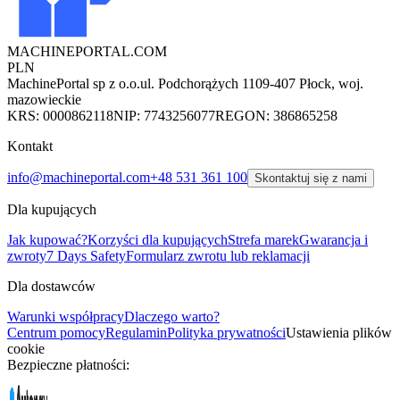
MACHINEPORTAL
.COM
PLN
MachinePortal sp z o.o.
ul. Podchorążych 11
09-407 Płock, woj.
mazowieckie
KRS: 0000862118
NIP: 7743256077
REGON: 386865258
Kontakt
info@machineportal.com
+48 531 361 100
Skontaktuj się z nami
Dla kupujących
Jak kupować?
Korzyści dla kupujących
Strefa marek
Gwarancja i
zwroty
7 Days Safety
Formularz zwrotu lub reklamacji
Dla dostawców
Warunki współpracy
Dlaczego warto?
Centrum pomocy
Regulamin
Polityka prywatności
Ustawienia plików
cookie
Bezpieczne płatności: