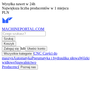
Wysyłka nawet w 24h
Największa liczba producentów w 1 miejscu
PLN
MACHINEPORTAL
.COM
Szukaj
Koszyk
lub
Zaloguj się
Utwórz konto
CNC Części do
Wszystkie kategorie
maszyn
Automatyka
Pneumatyka i hydraulika siłowa
Wózki
widłowe
Spawalnictwo
Producenci
Poznaj nas