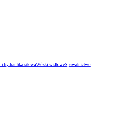
i hydraulika siłowa
Wózki widłowe
Spawalnictwo