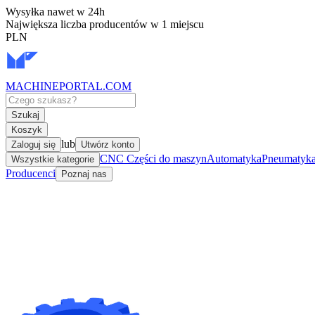
Wysyłka nawet w 24h
Największa liczba producentów w 1 miejscu
PLN
MACHINEPORTAL
.COM
Szukaj
Koszyk
lub
Zaloguj się
Utwórz konto
CNC Części do maszyn
Automatyka
Pneumatyka 
Wszystkie kategorie
Producenci
Poznaj nas