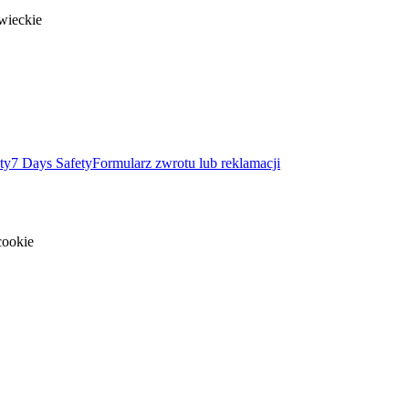
wieckie
ty
7 Days Safety
Formularz zwrotu lub reklamacji
cookie