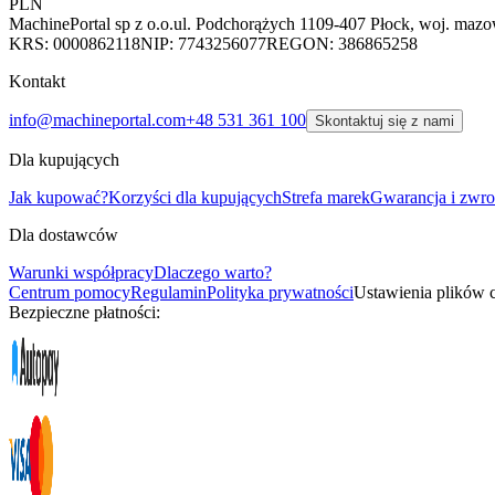
PLN
MachinePortal sp z o.o.
ul. Podchorążych 11
09-407 Płock, woj. mazo
KRS: 0000862118
NIP: 7743256077
REGON: 386865258
Kontakt
info@machineportal.com
+48 531 361 100
Skontaktuj się z nami
Dla kupujących
Jak kupować?
Korzyści dla kupujących
Strefa marek
Gwarancja i zwro
Dla dostawców
Warunki współpracy
Dlaczego warto?
Centrum pomocy
Regulamin
Polityka prywatności
Ustawienia plików 
Bezpieczne płatności: