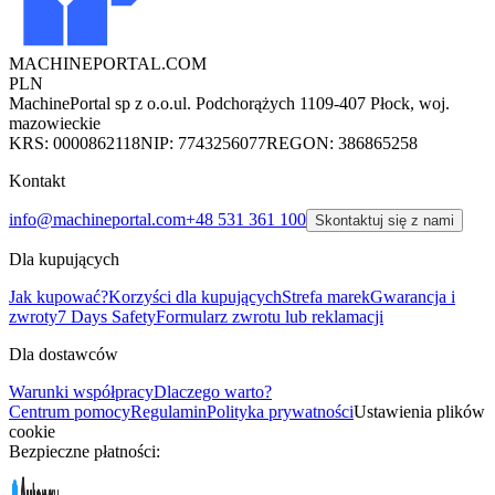
MACHINEPORTAL
.COM
PLN
MachinePortal sp z o.o.
ul. Podchorążych 11
09-407 Płock, woj.
mazowieckie
KRS: 0000862118
NIP: 7743256077
REGON: 386865258
Kontakt
info@machineportal.com
+48 531 361 100
Skontaktuj się z nami
Dla kupujących
Jak kupować?
Korzyści dla kupujących
Strefa marek
Gwarancja i
zwroty
7 Days Safety
Formularz zwrotu lub reklamacji
Dla dostawców
Warunki współpracy
Dlaczego warto?
Centrum pomocy
Regulamin
Polityka prywatności
Ustawienia plików
cookie
Bezpieczne płatności: