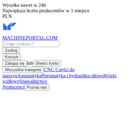
Wysyłka nawet w 24h
Największa liczba producentów w 1 miejscu
PLN
MACHINEPORTAL
.COM
Szukaj
Koszyk
lub
Zaloguj się
Utwórz konto
CNC Części do
Wszystkie kategorie
maszyn
Automatyka
Pneumatyka i hydraulika siłowa
Wózki
widłowe
Spawalnictwo
Producenci
Poznaj nas