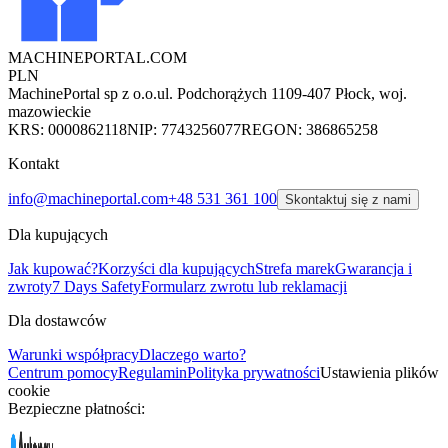
MACHINEPORTAL
.COM
PLN
MachinePortal sp z o.o.
ul. Podchorążych 11
09-407 Płock, woj.
mazowieckie
KRS: 0000862118
NIP: 7743256077
REGON: 386865258
Kontakt
info@machineportal.com
+48 531 361 100
Skontaktuj się z nami
Dla kupujących
Jak kupować?
Korzyści dla kupujących
Strefa marek
Gwarancja i
zwroty
7 Days Safety
Formularz zwrotu lub reklamacji
Dla dostawców
Warunki współpracy
Dlaczego warto?
Centrum pomocy
Regulamin
Polityka prywatności
Ustawienia plików
cookie
Bezpieczne płatności: