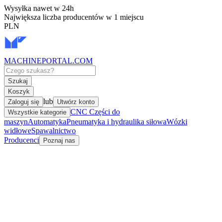
Wysyłka nawet w 24h
Największa liczba producentów w 1 miejscu
PLN
MACHINEPORTAL
.COM
Szukaj
Koszyk
lub
Zaloguj się
Utwórz konto
CNC Części do
Wszystkie kategorie
maszyn
Automatyka
Pneumatyka i hydraulika siłowa
Wózki
widłowe
Spawalnictwo
Producenci
Poznaj nas