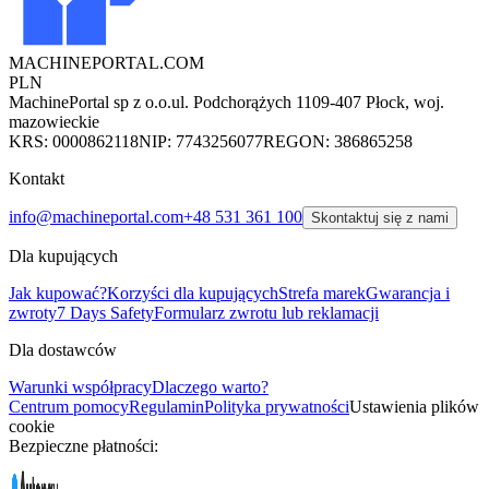
MACHINEPORTAL
.COM
PLN
MachinePortal sp z o.o.
ul. Podchorążych 11
09-407 Płock, woj.
mazowieckie
KRS: 0000862118
NIP: 7743256077
REGON: 386865258
Kontakt
info@machineportal.com
+48 531 361 100
Skontaktuj się z nami
Dla kupujących
Jak kupować?
Korzyści dla kupujących
Strefa marek
Gwarancja i
zwroty
7 Days Safety
Formularz zwrotu lub reklamacji
Dla dostawców
Warunki współpracy
Dlaczego warto?
Centrum pomocy
Regulamin
Polityka prywatności
Ustawienia plików
cookie
Bezpieczne płatności: