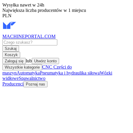
Wysyłka nawet w 24h
Największa liczba producentów w 1 miejscu
PLN
MACHINEPORTAL
.COM
Szukaj
Koszyk
lub
Zaloguj się
Utwórz konto
CNC Części do
Wszystkie kategorie
maszyn
Automatyka
Pneumatyka i hydraulika siłowa
Wózki
widłowe
Spawalnictwo
Producenci
Poznaj nas