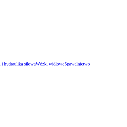
i hydraulika siłowa
Wózki widłowe
Spawalnictwo