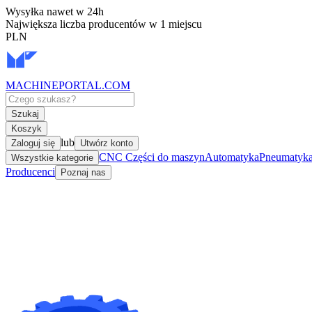
Wysyłka nawet w 24h
Największa liczba producentów w 1 miejscu
PLN
MACHINEPORTAL
.COM
Szukaj
Koszyk
lub
Zaloguj się
Utwórz konto
CNC Części do maszyn
Automatyka
Pneumatyka 
Wszystkie kategorie
Producenci
Poznaj nas