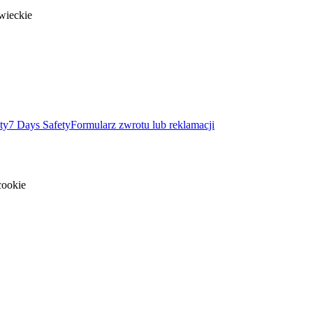
wieckie
ty
7 Days Safety
Formularz zwrotu lub reklamacji
cookie