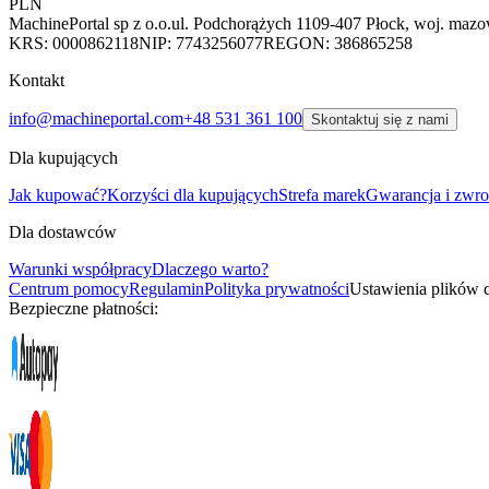
PLN
MachinePortal sp z o.o.
ul. Podchorążych 11
09-407 Płock, woj. mazo
KRS: 0000862118
NIP: 7743256077
REGON: 386865258
Kontakt
info@machineportal.com
+48 531 361 100
Skontaktuj się z nami
Dla kupujących
Jak kupować?
Korzyści dla kupujących
Strefa marek
Gwarancja i zwro
Dla dostawców
Warunki współpracy
Dlaczego warto?
Centrum pomocy
Regulamin
Polityka prywatności
Ustawienia plików 
Bezpieczne płatności: