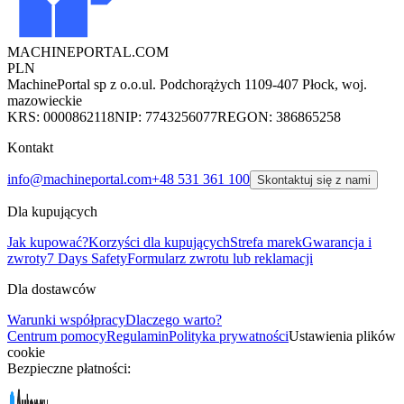
MACHINEPORTAL
.COM
PLN
MachinePortal sp z o.o.
ul. Podchorążych 11
09-407 Płock, woj.
mazowieckie
KRS: 0000862118
NIP: 7743256077
REGON: 386865258
Kontakt
info@machineportal.com
+48 531 361 100
Skontaktuj się z nami
Dla kupujących
Jak kupować?
Korzyści dla kupujących
Strefa marek
Gwarancja i
zwroty
7 Days Safety
Formularz zwrotu lub reklamacji
Dla dostawców
Warunki współpracy
Dlaczego warto?
Centrum pomocy
Regulamin
Polityka prywatności
Ustawienia plików
cookie
Bezpieczne płatności: