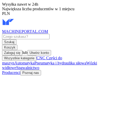
Wysyłka nawet w 24h
Największa liczba producentów w 1 miejscu
PLN
MACHINEPORTAL
.COM
Szukaj
Koszyk
lub
Zaloguj się
Utwórz konto
CNC Części do
Wszystkie kategorie
maszyn
Automatyka
Pneumatyka i hydraulika siłowa
Wózki
widłowe
Spawalnictwo
Producenci
Poznaj nas