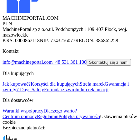
MACHINEPORTAL
.COM
PLN
MachinePortal sp z o.o.
ul. Podchorążych 11
09-407 Płock, woj.
mazowieckie
KRS: 0000862118
NIP: 7743256077
REGON: 386865258
Kontakt
info@machineportal.com
+48 531 361 100
Skontaktuj się z nami
Dla kupujących
Jak kupować?
Korzyści dla kupujących
Strefa marek
Gwarancja i
zwroty
7 Days Safety
Formularz zwrotu lub reklamacji
Dla dostawców
Warunki współpracy
Dlaczego warto?
Centrum pomocy
Regulamin
Polityka prywatności
Ustawienia plików
cookie
Bezpieczne płatności: