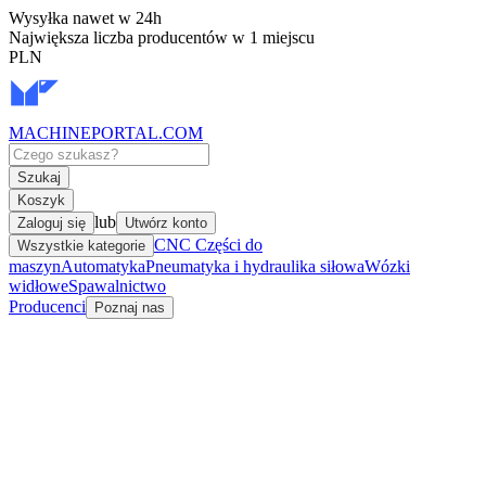
Wysyłka nawet w 24h
Największa liczba producentów w 1 miejscu
PLN
MACHINEPORTAL
.COM
Szukaj
Koszyk
lub
Zaloguj się
Utwórz konto
CNC Części do
Wszystkie kategorie
maszyn
Automatyka
Pneumatyka i hydraulika siłowa
Wózki
widłowe
Spawalnictwo
Producenci
Poznaj nas