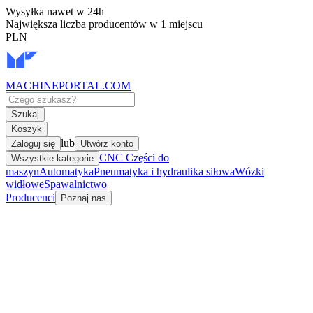
Wysyłka nawet w 24h
Największa liczba producentów w 1 miejscu
PLN
MACHINEPORTAL
.COM
Szukaj
Koszyk
lub
Zaloguj się
Utwórz konto
CNC Części do
Wszystkie kategorie
maszyn
Automatyka
Pneumatyka i hydraulika siłowa
Wózki
widłowe
Spawalnictwo
Producenci
Poznaj nas