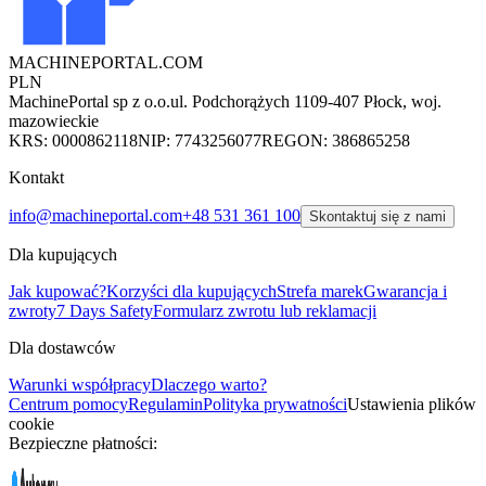
MACHINEPORTAL
.COM
PLN
MachinePortal sp z o.o.
ul. Podchorążych 11
09-407 Płock, woj.
mazowieckie
KRS: 0000862118
NIP: 7743256077
REGON: 386865258
Kontakt
info@machineportal.com
+48 531 361 100
Skontaktuj się z nami
Dla kupujących
Jak kupować?
Korzyści dla kupujących
Strefa marek
Gwarancja i
zwroty
7 Days Safety
Formularz zwrotu lub reklamacji
Dla dostawców
Warunki współpracy
Dlaczego warto?
Centrum pomocy
Regulamin
Polityka prywatności
Ustawienia plików
cookie
Bezpieczne płatności: