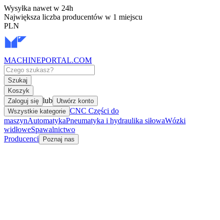
Wysyłka nawet w 24h
Największa liczba producentów w 1 miejscu
PLN
MACHINEPORTAL
.COM
Szukaj
Koszyk
lub
Zaloguj się
Utwórz konto
CNC Części do
Wszystkie kategorie
maszyn
Automatyka
Pneumatyka i hydraulika siłowa
Wózki
widłowe
Spawalnictwo
Producenci
Poznaj nas