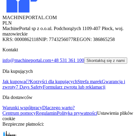
MACHINEPORTAL
.COM
PLN
MachinePortal sp z o.o.
ul. Podchorążych 11
09-407 Płock, woj.
mazowieckie
KRS: 0000862118
NIP: 7743256077
REGON: 386865258
Kontakt
info@machineportal.com
+48 531 361 100
Skontaktuj się z nami
Dla kupujących
Jak kupować?
Korzyści dla kupujących
Strefa marek
Gwarancja i
zwroty
7 Days Safety
Formularz zwrotu lub reklamacji
Dla dostawców
Warunki współpracy
Dlaczego warto?
Centrum pomocy
Regulamin
Polityka prywatności
Ustawienia plików
cookie
Bezpieczne płatności: