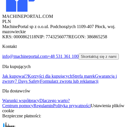
MACHINEPORTAL
.COM
PLN
MachinePortal sp z o.o.
ul. Podchorążych 11
09-407 Płock, woj.
mazowieckie
KRS: 0000862118
NIP: 7743256077
REGON: 386865258
Kontakt
info@machineportal.com
+48 531 361 100
Skontaktuj się z nami
Dla kupujących
Jak kupować?
Korzyści dla kupujących
Strefa marek
Gwarancja i
zwroty
7 Days Safety
Formularz zwrotu lub reklamacji
Dla dostawców
Warunki współpracy
Dlaczego warto?
Centrum pomocy
Regulamin
Polityka prywatności
Ustawienia plików
cookie
Bezpieczne płatności: