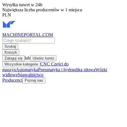
Wysyłka nawet w 24h
Największa liczba producentów w 1 miejscu
PLN
MACHINEPORTAL
.COM
Szukaj
Koszyk
lub
Zaloguj się
Utwórz konto
CNC Części do
Wszystkie kategorie
maszyn
Automatyka
Pneumatyka i hydraulika siłowa
Wózki
widłowe
Spawalnictwo
Producenci
Poznaj nas