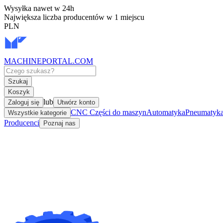
Wysyłka nawet w 24h
Największa liczba producentów w 1 miejscu
PLN
MACHINEPORTAL
.COM
Szukaj
Koszyk
lub
Zaloguj się
Utwórz konto
CNC Części do maszyn
Automatyka
Pneumatyka 
Wszystkie kategorie
Producenci
Poznaj nas