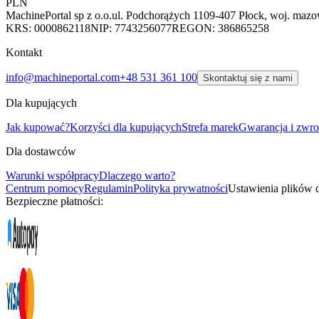
PLN
MachinePortal sp z o.o.
ul. Podchorążych 11
09-407 Płock, woj. mazo
KRS: 0000862118
NIP: 7743256077
REGON: 386865258
Kontakt
info@machineportal.com
+48 531 361 100
Skontaktuj się z nami
Dla kupujących
Jak kupować?
Korzyści dla kupujących
Strefa marek
Gwarancja i zwro
Dla dostawców
Warunki współpracy
Dlaczego warto?
Centrum pomocy
Regulamin
Polityka prywatności
Ustawienia plików 
Bezpieczne płatności: