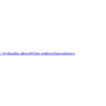
i hydraulika siłowa
Wózki widłowe
Spawalnictwo