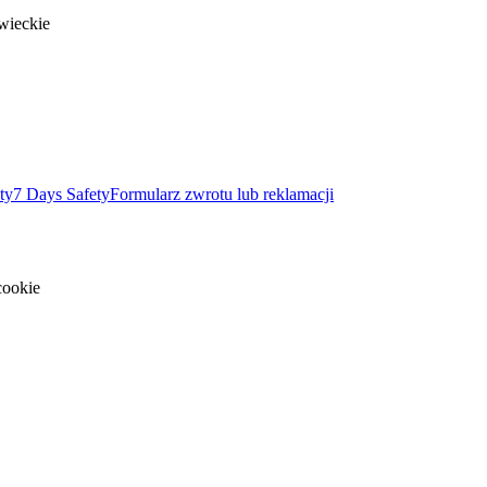
wieckie
ty
7 Days Safety
Formularz zwrotu lub reklamacji
cookie