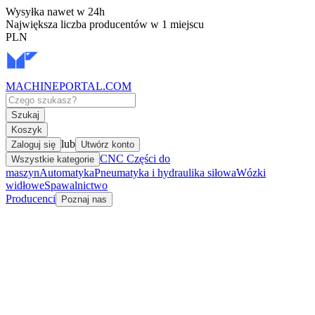
Wysyłka nawet w 24h
Największa liczba producentów w 1 miejscu
PLN
MACHINEPORTAL
.COM
Szukaj
Koszyk
lub
Zaloguj się
Utwórz konto
CNC Części do
Wszystkie kategorie
maszyn
Automatyka
Pneumatyka i hydraulika siłowa
Wózki
widłowe
Spawalnictwo
Producenci
Poznaj nas