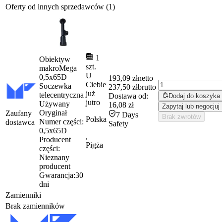
Oferty od innych sprzedawców (1)
1
Obiektyw
szt.
makroMega
U
0,5x65D
193,09 zł
netto
Ciebie
Soczewka
237,50 zł
brutto
już
telecentryczna
Dostawa od:
Dodaj do koszyka
jutro
Używany
16,08 zł
Zapytaj lub negocjuj
Oryginał
Zaufany
7 Days
Brak zwrotów
Polska
Numer części:
dostawca
Safety
0,5x65D
,
Producent
Pigża
części:
Nieznany
producent
Gwarancja:
30
dni
Zamienniki
Brak zamienników