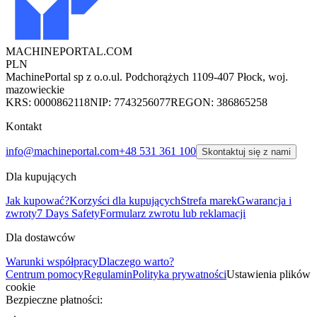
MACHINEPORTAL
.COM
PLN
MachinePortal sp z o.o.
ul. Podchorążych 11
09-407 Płock, woj.
mazowieckie
KRS: 0000862118
NIP: 7743256077
REGON: 386865258
Kontakt
info@machineportal.com
+48 531 361 100
Skontaktuj się z nami
Dla kupujących
Jak kupować?
Korzyści dla kupujących
Strefa marek
Gwarancja i
zwroty
7 Days Safety
Formularz zwrotu lub reklamacji
Dla dostawców
Warunki współpracy
Dlaczego warto?
Centrum pomocy
Regulamin
Polityka prywatności
Ustawienia plików
cookie
Bezpieczne płatności: