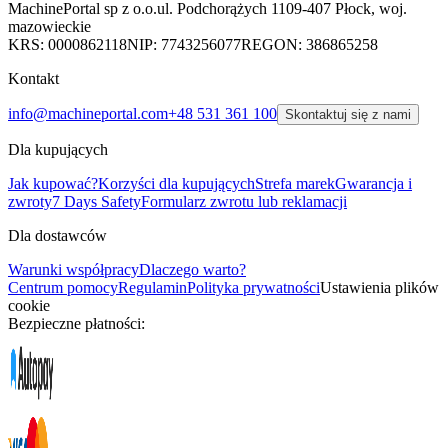
MachinePortal sp z o.o.
ul. Podchorążych 11
09-407 Płock, woj.
mazowieckie
KRS: 0000862118
NIP: 7743256077
REGON: 386865258
Kontakt
info@machineportal.com
+48 531 361 100
Skontaktuj się z nami
Dla kupujących
Jak kupować?
Korzyści dla kupujących
Strefa marek
Gwarancja i
zwroty
7 Days Safety
Formularz zwrotu lub reklamacji
Dla dostawców
Warunki współpracy
Dlaczego warto?
Centrum pomocy
Regulamin
Polityka prywatności
Ustawienia plików
cookie
Bezpieczne płatności: