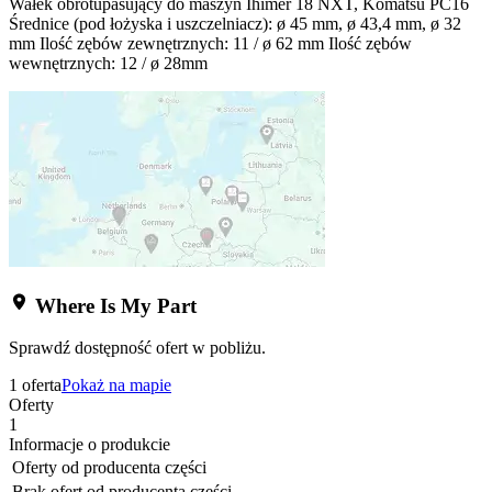
Wałek obrotupasujący do maszyn Ihimer 18 NXT, Komatsu PC16
Średnice (pod łożyska i uszczelniacz): ø 45 mm, ø 43,4 mm, ø 32
mm Ilość zębów zewnętrznych: 11 / ø 62 mm Ilość zębów
wewnętrznych: 12 / ø 28mm
Where Is My Part
Sprawdź dostępność ofert w pobliżu.
1 oferta
Pokaż na mapie
Oferty
1
Informacje o produkcie
Oferty od producenta części
Brak ofert od producenta części