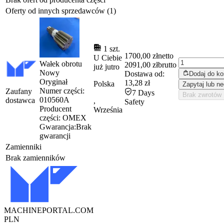
Oferty od innych sprzedawców (1)
1 szt.
1700,00 zł
netto
U Ciebie
Wałek obrotu
2091,00 zł
brutto
już
jutro
Nowy
Dostawa od:
Dodaj do k
Oryginał
13,28 zł
Polska
Zapytaj lub ne
Numer części:
Zaufany
7 Days
Brak zwrotów
010560A
dostawca
,
Safety
Producent
Września
części:
OMEX
Gwarancja:
Brak
gwarancji
Zamienniki
Brak zamienników
MACHINEPORTAL
.COM
PLN