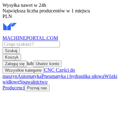
Wysyłka nawet w 24h
Największa liczba producentów w 1 miejscu
PLN
MACHINEPORTAL
.COM
Szukaj
Koszyk
lub
Zaloguj się
Utwórz konto
CNC Części do
Wszystkie kategorie
maszyn
Automatyka
Pneumatyka i hydraulika siłowa
Wózki
widłowe
Spawalnictwo
Producenci
Poznaj nas