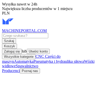
Wysyłka nawet w 24h
Największa liczba producentów w 1 miejscu
PLN
MACHINEPORTAL
.COM
Szukaj
Koszyk
lub
Zaloguj się
Utwórz konto
CNC Części do
Wszystkie kategorie
maszyn
Automatyka
Pneumatyka i hydraulika siłowa
Wózki
widłowe
Spawalnictwo
Producenci
Poznaj nas