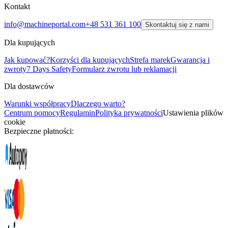
Kontakt
info@machineportal.com
+48 531 361 100
Skontaktuj się z nami
Dla kupujących
Jak kupować?
Korzyści dla kupujących
Strefa marek
Gwarancja i
zwroty
7 Days Safety
Formularz zwrotu lub reklamacji
Dla dostawców
Warunki współpracy
Dlaczego warto?
Centrum pomocy
Regulamin
Polityka prywatności
Ustawienia plików
cookie
Bezpieczne płatności: