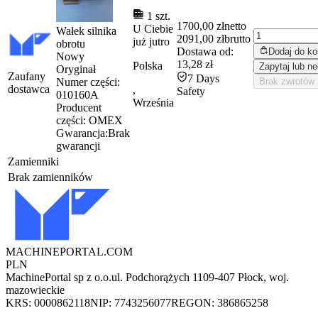
1 szt.
1700,00 zł
netto
U Ciebie
Wałek silnika
2091,00 zł
brutto
już
jutro
obrotu
Dostawa od:
Dodaj do k
Nowy
13,28 zł
Polska
Zapytaj lub ne
Oryginał
Zaufany
7 Days
Numer części:
Brak zwrotów
dostawca
,
Safety
010160A
Września
Producent
części:
OMEX
Gwarancja:
Brak
gwarancji
Zamienniki
Brak zamienników
MACHINEPORTAL
.COM
PLN
MachinePortal sp z o.o.
ul. Podchorążych 11
09-407 Płock, woj.
mazowieckie
KRS: 0000862118
NIP: 7743256077
REGON: 386865258