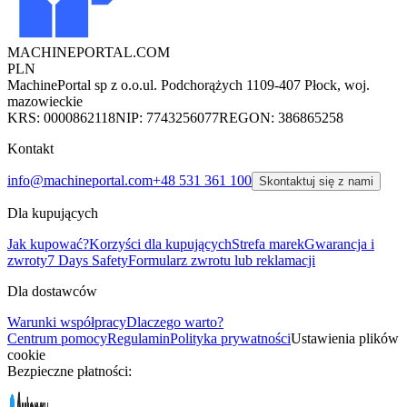
MACHINEPORTAL
.COM
PLN
MachinePortal sp z o.o.
ul. Podchorążych 11
09-407 Płock, woj.
mazowieckie
KRS: 0000862118
NIP: 7743256077
REGON: 386865258
Kontakt
info@machineportal.com
+48 531 361 100
Skontaktuj się z nami
Dla kupujących
Jak kupować?
Korzyści dla kupujących
Strefa marek
Gwarancja i
zwroty
7 Days Safety
Formularz zwrotu lub reklamacji
Dla dostawców
Warunki współpracy
Dlaczego warto?
Centrum pomocy
Regulamin
Polityka prywatności
Ustawienia plików
cookie
Bezpieczne płatności: