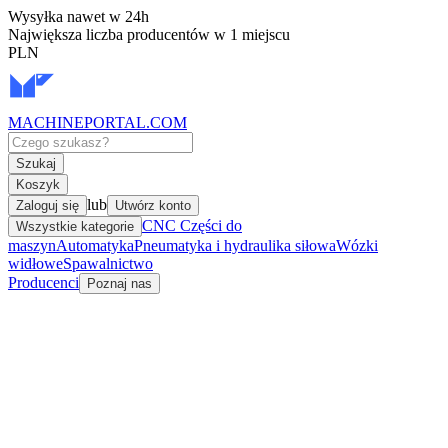
Wysyłka nawet w 24h
Największa liczba producentów w 1 miejscu
PLN
MACHINEPORTAL
.COM
Szukaj
Koszyk
lub
Zaloguj się
Utwórz konto
CNC Części do
Wszystkie kategorie
maszyn
Automatyka
Pneumatyka i hydraulika siłowa
Wózki
widłowe
Spawalnictwo
Producenci
Poznaj nas