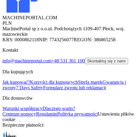
MACHINEPORTAL
.COM
PLN
MachinePortal sp z o.o.
ul. Podchorążych 11
09-407 Płock, woj.
mazowieckie
KRS: 0000862118
NIP: 7743256077
REGON: 386865258
Kontakt
info@machineportal.com
+48 531 361 100
Skontaktuj się z nami
Dla kupujących
Jak kupować?
Korzyści dla kupujących
Strefa marek
Gwarancja i
zwroty
7 Days Safety
Formularz zwrotu lub reklamacji
Dla dostawców
Warunki współpracy
Dlaczego warto?
Centrum pomocy
Regulamin
Polityka prywatności
Ustawienia plików
cookie
Bezpieczne płatności: