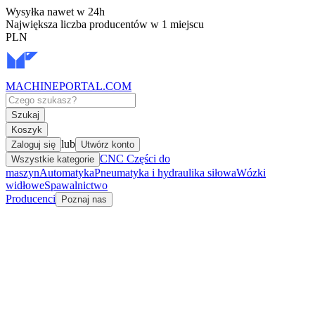
Wysyłka nawet w 24h
Największa liczba producentów w 1 miejscu
PLN
MACHINEPORTAL
.COM
Szukaj
Koszyk
lub
Zaloguj się
Utwórz konto
CNC Części do
Wszystkie kategorie
maszyn
Automatyka
Pneumatyka i hydraulika siłowa
Wózki
widłowe
Spawalnictwo
Producenci
Poznaj nas