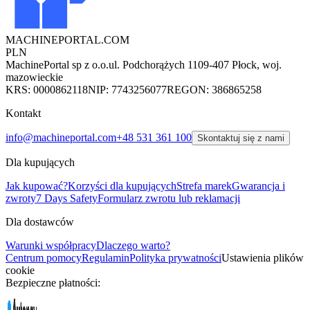
MACHINEPORTAL
.COM
PLN
MachinePortal sp z o.o.
ul. Podchorążych 11
09-407 Płock, woj.
mazowieckie
KRS: 0000862118
NIP: 7743256077
REGON: 386865258
Kontakt
info@machineportal.com
+48 531 361 100
Skontaktuj się z nami
Dla kupujących
Jak kupować?
Korzyści dla kupujących
Strefa marek
Gwarancja i
zwroty
7 Days Safety
Formularz zwrotu lub reklamacji
Dla dostawców
Warunki współpracy
Dlaczego warto?
Centrum pomocy
Regulamin
Polityka prywatności
Ustawienia plików
cookie
Bezpieczne płatności: