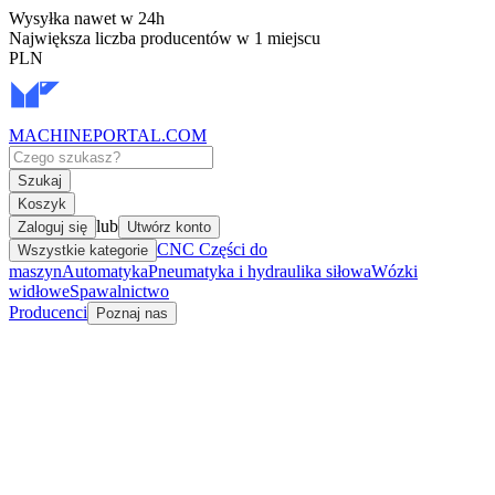
Wysyłka nawet w 24h
Największa liczba producentów w 1 miejscu
PLN
MACHINEPORTAL
.COM
Szukaj
Koszyk
lub
Zaloguj się
Utwórz konto
CNC Części do
Wszystkie kategorie
maszyn
Automatyka
Pneumatyka i hydraulika siłowa
Wózki
widłowe
Spawalnictwo
Producenci
Poznaj nas