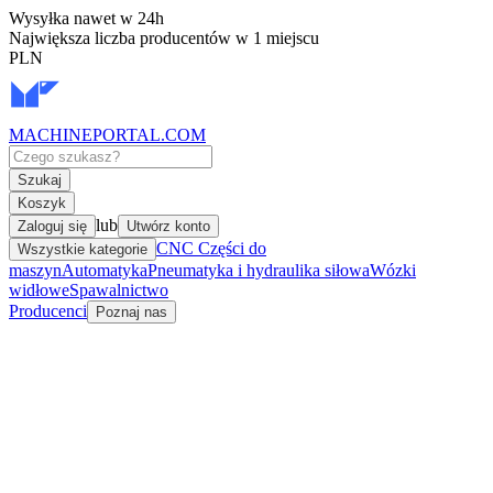
Wysyłka nawet w 24h
Największa liczba producentów w 1 miejscu
PLN
MACHINEPORTAL
.COM
Szukaj
Koszyk
lub
Zaloguj się
Utwórz konto
CNC Części do
Wszystkie kategorie
maszyn
Automatyka
Pneumatyka i hydraulika siłowa
Wózki
widłowe
Spawalnictwo
Producenci
Poznaj nas