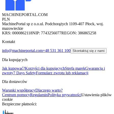
MACHINEPORTAL
.COM
PLN
MachinePortal sp z o.o.
ul. Podchorążych 11
09-407 Płock, woj.
mazowieckie
KRS: 0000862118
NIP: 7743256077
REGON: 386865258
Kontakt
info@machineportal.com
+48 531 361 100
Skontaktuj się z nami
Dla kupujących
Jak kupować?
Korzyści dla kupujących
Strefa marek
Gwarancja i
zwroty
7 Days Safety
Formularz zwrotu lub reklamacji
Dla dostawców
Warunki współpracy
Dlaczego warto?
Centrum pomocy
Regulamin
Polityka prywatności
Ustawienia plików
cookie
Bezpieczne płatności: