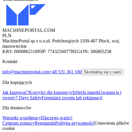
MACHINEPORTAL
.COM
PLN
MachinePortal sp z o.o.
ul. Podchorążych 11
09-407 Płock, woj.
mazowieckie
KRS: 0000862118
NIP: 7743256077
REGON: 386865258
Kontakt
info@machineportal.com
+48 531 361 100
Skontaktuj się z nami
Dla kupujących
Jak kupować?
Korzyści dla kupujących
Strefa marek
Gwarancja i
zwroty
7 Days Safety
Formularz zwrotu lub reklamacji
Dla dostawców
Warunki współpracy
Dlaczego warto?
Centrum pomocy
Regulamin
Polityka prywatności
Ustawienia plików
cookie