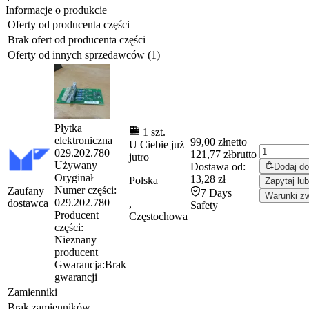
Informacje o produkcie
Oferty od producenta części
Brak ofert od producenta części
Oferty od innych sprzedawców (1)
Płytka
1 szt.
elektroniczna
99,00 zł
netto
U Ciebie już
029.202.780
121,77 zł
brutto
jutro
Używany
Dostawa od:
Dodaj d
Oryginał
13,28 zł
Polska
Zapytaj lub
Numer części:
Zaufany
7 Days
Warunki zw
029.202.780
dostawca
,
Safety
Producent
Częstochowa
części:
Nieznany
producent
Gwarancja:
Brak
gwarancji
Zamienniki
Brak zamienników