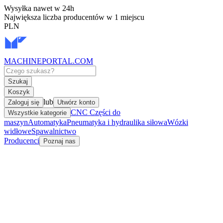
Wysyłka nawet w 24h
Największa liczba producentów w 1 miejscu
PLN
MACHINEPORTAL
.COM
Szukaj
Koszyk
lub
Zaloguj się
Utwórz konto
CNC Części do
Wszystkie kategorie
maszyn
Automatyka
Pneumatyka i hydraulika siłowa
Wózki
widłowe
Spawalnictwo
Producenci
Poznaj nas