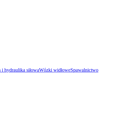
i hydraulika siłowa
Wózki widłowe
Spawalnictwo