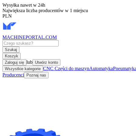
Wysyłka nawet w 24h
Największa liczba producentów w 1 miejscu
PLN
MACHINEPORTAL
.COM
Szukaj
Koszyk
lub
Zaloguj się
Utwórz konto
CNC Części do maszyn
Automatyka
Pneumatyka 
Wszystkie kategorie
Producenci
Poznaj nas