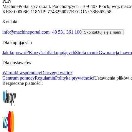
PLN
MachinePortal sp z o.o.
ul. Podchorążych 11
09-407 Płock, woj. mazo
KRS: 0000862118
NIP: 7743256077
REGON: 386865258
Kontakt
info@machineportal.com
+48 531 361 100
Skontaktuj się z nami
Dla kupujących
Jak kupować?
Korzyści dla kupujących
Strefa marek
Gwarancja i zwro
Dla dostawców
Warunki współpracy
Dlaczego warto?
Centrum pomocy
Regulamin
Polityka prywatności
Ustawienia plików 
Bezpieczne płatności: