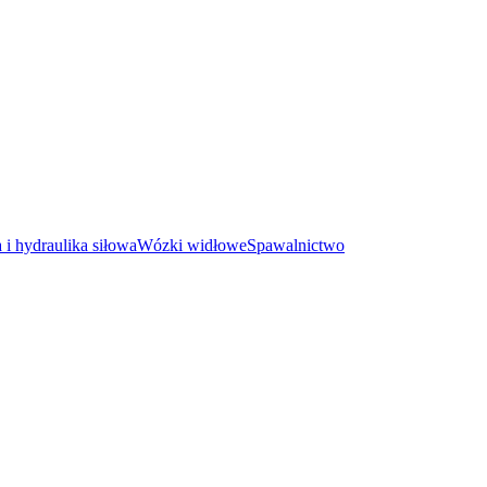
i hydraulika siłowa
Wózki widłowe
Spawalnictwo