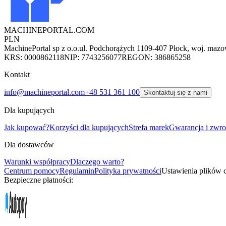
MACHINEPORTAL
.COM
PLN
MachinePortal sp z o.o.
ul. Podchorążych 11
09-407 Płock, woj. mazo
KRS: 0000862118
NIP: 7743256077
REGON: 386865258
Kontakt
info@machineportal.com
+48 531 361 100
Skontaktuj się z nami
Dla kupujących
Jak kupować?
Korzyści dla kupujących
Strefa marek
Gwarancja i zwro
Dla dostawców
Warunki współpracy
Dlaczego warto?
Centrum pomocy
Regulamin
Polityka prywatności
Ustawienia plików 
Bezpieczne płatności: