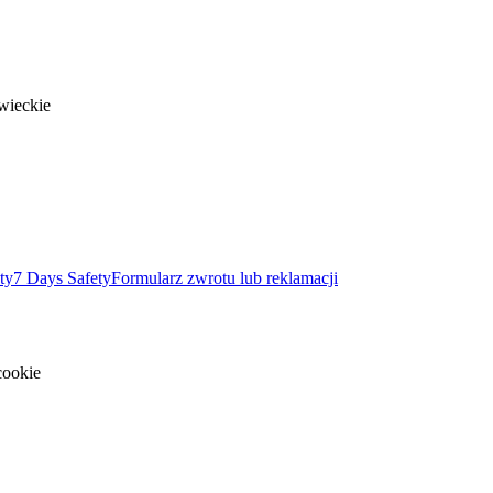
wieckie
ty
7 Days Safety
Formularz zwrotu lub reklamacji
cookie