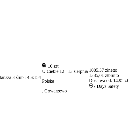
10 szt.
1085,37 zł
netto
U Ciebie
12
-
13 sierpnia
1335,01 zł
brutto
lansza 8 śrub 145x154
Dostawa od:
14,95 zł
Polska
7 Days Safety
, Gowarzewo