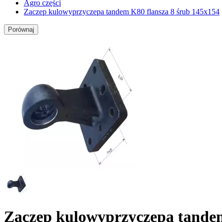
Agro części
Zaczep kulowyprzyczepa tandem K80 flansza 8 śrub 145x154
Porównaj
Zaczep kulowyprzyczepa tandem