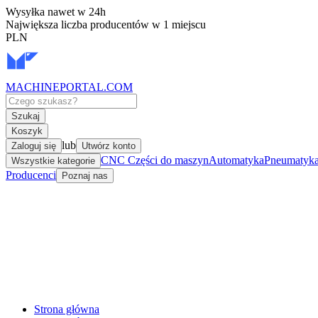
Wysyłka nawet w 24h
Największa liczba producentów w 1 miejscu
PLN
MACHINEPORTAL
.COM
Szukaj
Koszyk
lub
Zaloguj się
Utwórz konto
CNC Części do maszyn
Automatyka
Pneumatyka 
Wszystkie kategorie
Producenci
Poznaj nas
Strona główna