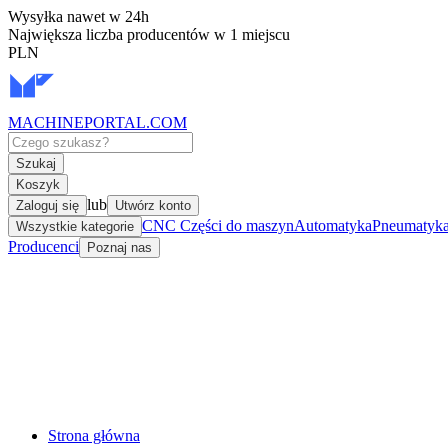
Wysyłka nawet w 24h
Największa liczba producentów w 1 miejscu
PLN
MACHINEPORTAL
.COM
Szukaj
Koszyk
lub
Zaloguj się
Utwórz konto
CNC Części do maszyn
Automatyka
Pneumatyka 
Wszystkie kategorie
Producenci
Poznaj nas
Strona główna