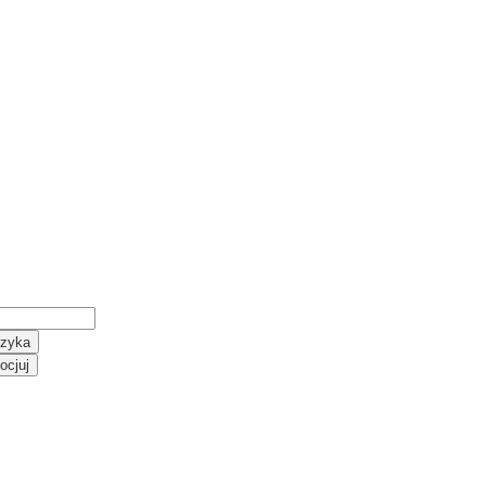
szyka
ocjuj