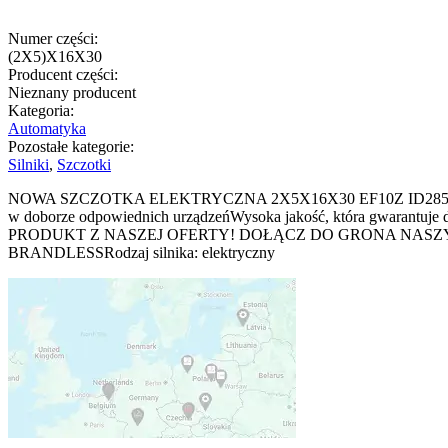
Numer części:
(2X5)X16X30
Producent części:
Nieznany producent
Kategoria:
Automatyka
Pozostałe kategorie:
Silniki
,
Szczotki
NOWA SZCZOTKA ELEKTRYCZNA 2X5X16X30 EF10Z ID28590 N
w doborze odpowiednich urządzeńWysoka jakość, która gwarantuj
PRODUKT Z NASZEJ OFERTY! DOŁĄCZ DO GRONA NASZYCH Z
BRANDLESSRodzaj silnika: elektryczny