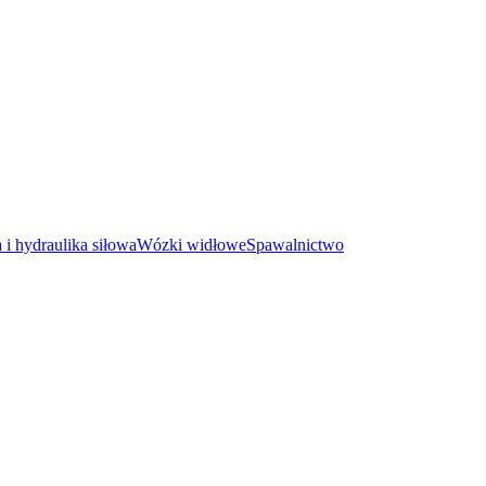
i hydraulika siłowa
Wózki widłowe
Spawalnictwo