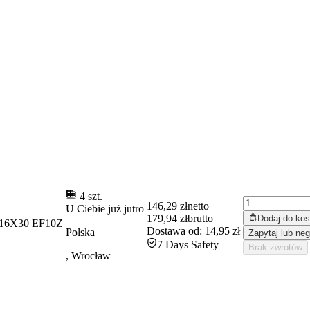
4 szt.
146,29 zł
netto
U Ciebie już
jutro
179,94 zł
brutto
Dodaj do ko
6X30 EF10Z
Dostawa od:
14,95 zł
Polska
Zapytaj lub neg
7 Days Safety
Brak zwrotów
, Wrocław