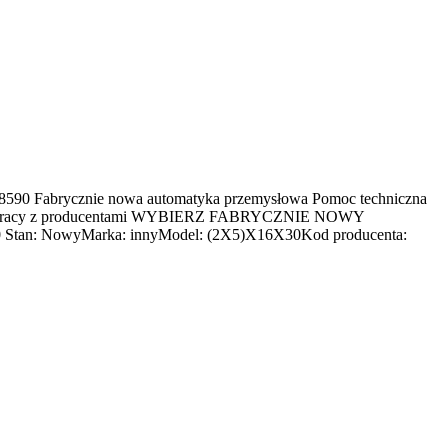
ycznie nowa automatyka przemysłowa Pomoc techniczna
j współpracy z producentami WYBIERZ FABRYCZNIE NOWY
owyMarka: innyModel: (2X5)X16X30Kod producenta: