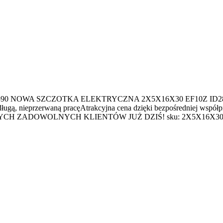
OWA SZCZOTKA ELEKTRYCZNA 2X5X16X30 EF10Z ID28590 Fabr
e długą, nieprzerwaną pracęAtrakcyjna cena dzięki bezpośrednie
ADOWOLNYCH KLIENTÓW JUŻ DZIŚ! sku: 2X5X16X30 Stan: N