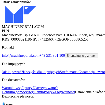
Brak zamienników
MACHINEPORTAL
.COM
PLN
MachinePortal sp z o.o.
ul. Podchorążych 11
09-407 Płock, woj. mazo
KRS: 0000862118
NIP: 7743256077
REGON: 386865258
Kontakt
info@machineportal.com
+48 531 361 100
Skontaktuj się z nami
Dla kupujących
Jak kupować?
Korzyści dla kupujących
Strefa marek
Gwarancja i zwro
Dla dostawców
Warunki współpracy
Dlaczego warto?
Centrum pomocy
Regulamin
Polityka prywatności
Ustawienia plików 
Bezpieczne płatności: