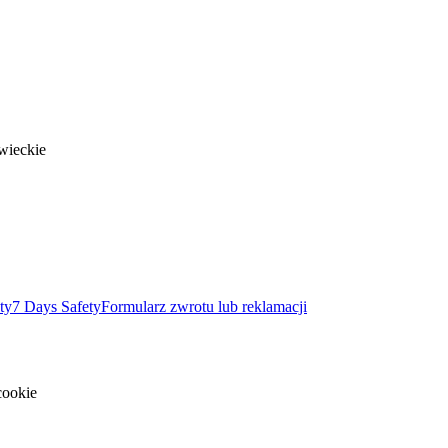
wieckie
ty
7 Days Safety
Formularz zwrotu lub reklamacji
cookie