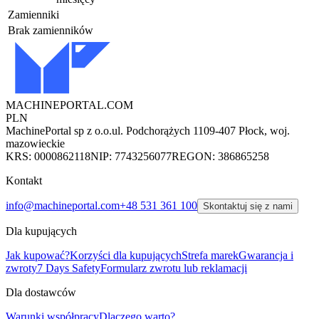
Zamienniki
Brak zamienników
MACHINEPORTAL
.COM
PLN
MachinePortal sp z o.o.
ul. Podchorążych 11
09-407 Płock, woj.
mazowieckie
KRS: 0000862118
NIP: 7743256077
REGON: 386865258
Kontakt
info@machineportal.com
+48 531 361 100
Skontaktuj się z nami
Dla kupujących
Jak kupować?
Korzyści dla kupujących
Strefa marek
Gwarancja i
zwroty
7 Days Safety
Formularz zwrotu lub reklamacji
Dla dostawców
Warunki współpracy
Dlaczego warto?