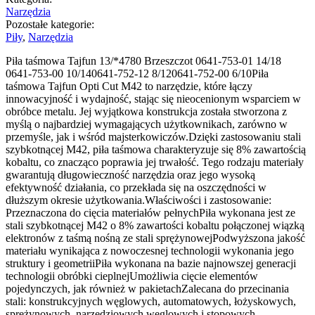
Narzędzia
Pozostałe kategorie:
Piły
,
Narzędzia
Piła taśmowa Tajfun 13/*4780 Brzeszczot 0641-753-01 14/18
0641-753-00 10/140641-752-12 8/120641-752-00 6/10Piła
taśmowa Tajfun Opti Cut M42 to narzędzie, które łączy
innowacyjność i wydajność, stając się nieocenionym wsparciem w
obróbce metalu. Jej wyjątkowa konstrukcja została stworzona z
myślą o najbardziej wymagających użytkownikach, zarówno w
przemyśle, jak i wśród majsterkowiczów.Dzięki zastosowaniu stali
szybkotnącej M42, piła taśmowa charakteryzuje się 8% zawartością
kobaltu, co znacząco poprawia jej trwałość. Tego rodzaju materiały
gwarantują długowieczność narzędzia oraz jego wysoką
efektywność działania, co przekłada się na oszczędności w
dłuższym okresie użytkowania.Właściwości i zastosowanie:
Przeznaczona do cięcia materiałów pełnychPiła wykonana jest ze
stali szybkotnącej M42 o 8% zawartości kobaltu połączonej wiązką
elektronów z taśmą nośną ze stali sprężynowejPodwyższona jakość
materiału wynikająca z nowoczesnej technologii wykonania jego
struktury i geometriiPiła wykonana na bazie najnowszej generacji
technologii obróbki cieplnejUmożliwia cięcie elementów
pojedynczych, jak również w pakietachZalecana do przecinania
stali: konstrukcyjnych węglowych, automatowych, łożyskowych,
sprężynowych, narzędziowych węglowych i stopowych,