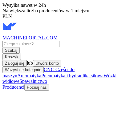
Wysyłka nawet w 24h
Największa liczba producentów w 1 miejscu
PLN
MACHINEPORTAL
.COM
Szukaj
Koszyk
lub
Zaloguj się
Utwórz konto
CNC Części do
Wszystkie kategorie
maszyn
Automatyka
Pneumatyka i hydraulika siłowa
Wózki
widłowe
Spawalnictwo
Producenci
Poznaj nas