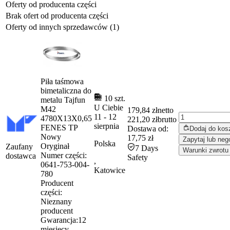
Oferty od producenta części
Brak ofert od producenta części
Oferty od innych sprzedawców (1)
Piła taśmowa
bimetaliczna do
10 szt.
metalu Tajfun
U Ciebie
M42
179,84 zł
netto
11
-
12
4780X13X0,65
221,20 zł
brutto
sierpnia
FENES TP
Dostawa od:
Dodaj do kos
Nowy
17,75 zł
Zapytaj lub neg
Polska
Oryginał
Zaufany
7 Days
Warunki zwrotu
Numer części:
dostawca
Safety
,
0641-753-004-
Katowice
780
Producent
części:
Nieznany
producent
Gwarancja:
12
miesięcy