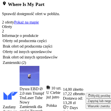
Where Is My Part
Sprawdź dostępność ofert w pobliżu.
2 oferty
Pokaż na mapie
Oferty
2
Informacje o produkcie
Oferty od producenta części
Brak ofert od producenta części
Oferty od innych sprzedawców
Brak ofert od innych sprzedawców
Zamienniki (2)
10 szt.
Dysza EBD Ø
14,00 zł
netto
U Ciebie
2,0 mm Trumpf
17,22 zł
brutto
Wyślij prośbę
już
jutro
TruLaser Tube
Dostawa od:
Zapytaj lub nego
Nowy
13,28 zł
Polska
Warunki zwrotu
Zamiennik dla
Zaufany
7 Days