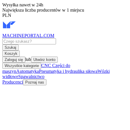
Wysyłka nawet w 24h
Największa liczba producentów w 1 miejscu
PLN
MACHINEPORTAL
.COM
Szukaj
Koszyk
lub
Zaloguj się
Utwórz konto
CNC Części do
Wszystkie kategorie
maszyn
Automatyka
Pneumatyka i hydraulika siłowa
Wózki
widłowe
Spawalnictwo
Producenci
Poznaj nas