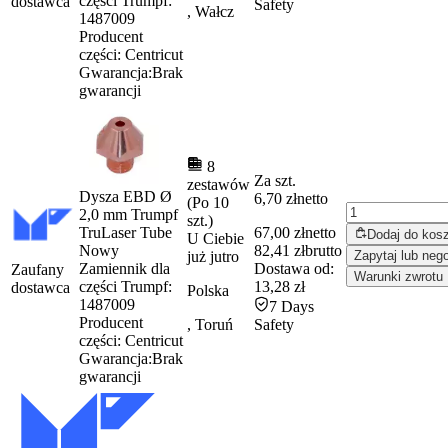
części Trumpf:
dostawca
Safety
, Wałcz
1487009
Producent
części:
Centricut
Gwarancja:
Brak
gwarancji
8
Za szt.
zestawów
Dysza EBD Ø
6,70 zł
netto
(Po 10
2,0 mm Trumpf
szt.)
TruLaser Tube
67,00 zł
netto
Dodaj do kos
U Ciebie
Nowy
82,41 zł
brutto
już
jutro
Zapytaj lub nego
Zamiennik dla
Dostawa od:
Zaufany
Warunki zwrotu
części Trumpf:
13,28 zł
dostawca
Polska
1487009
7 Days
Producent
, Toruń
Safety
części:
Centricut
Gwarancja:
Brak
gwarancji