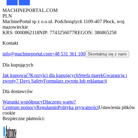
MACHINEPORTAL
.COM
PLN
MachinePortal sp z o.o.
ul. Podchorążych 11
09-407 Płock, woj.
mazowieckie
KRS: 0000862118
NIP: 7743256077
REGON: 386865258
Kontakt
info@machineportal.com
+48 531 361 100
Skontaktuj się z nami
Dla kupujących
Jak kupować?
Korzyści dla kupujących
Strefa marek
Gwarancja i
zwroty
7 Days Safety
Formularz zwrotu lub reklamacji
Dla dostawców
Warunki współpracy
Dlaczego warto?
Centrum pomocy
Regulamin
Polityka prywatności
Ustawienia plików
cookie
Bezpieczne płatności: