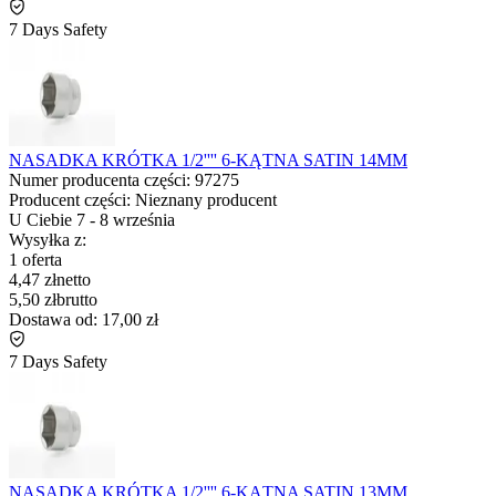
7 Days Safety
NASADKA KRÓTKA 1/2'''' 6-KĄTNA SATIN 14MM
Numer producenta części:
97275
Producent części:
Nieznany producent
U Ciebie
7
-
8 września
Wysyłka z:
1 oferta
4,47 zł
netto
5,50 zł
brutto
Dostawa od:
17,00 zł
7 Days Safety
NASADKA KRÓTKA 1/2'''' 6-KĄTNA SATIN 13MM