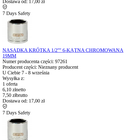
Dostawa od:
17,00 zł
7 Days Safety
NASADKA KRÓTKA 1/2'''' 6-KĄTNA CHROMOWANA
19MM
Numer producenta części:
97261
Producent części:
Nieznany producent
U Ciebie
7
-
8 września
Wysyłka z:
1 oferta
6,10 zł
netto
7,50 zł
brutto
Dostawa od:
17,00 zł
7 Days Safety