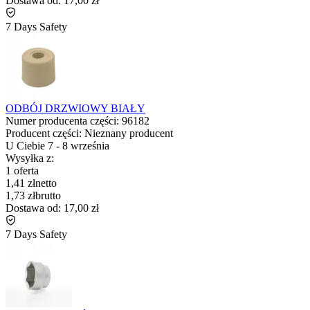
Dostawa od:
17,00 zł
7 Days Safety
ODBÓJ DRZWIOWY BIAŁY
Numer producenta części:
96182
Producent części:
Nieznany producent
U Ciebie
7
-
8 września
Wysyłka z:
1 oferta
1,41 zł
netto
1,73 zł
brutto
Dostawa od:
17,00 zł
7 Days Safety