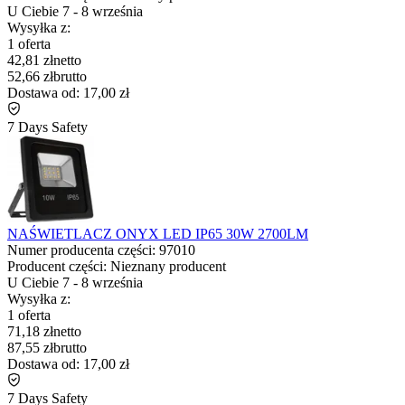
U Ciebie
7
-
8 września
Wysyłka z:
1 oferta
42,81 zł
netto
52,66 zł
brutto
Dostawa od:
17,00 zł
7 Days Safety
NAŚWIETLACZ ONYX LED IP65 30W 2700LM
Numer producenta części:
97010
Producent części:
Nieznany producent
U Ciebie
7
-
8 września
Wysyłka z:
1 oferta
71,18 zł
netto
87,55 zł
brutto
Dostawa od:
17,00 zł
7 Days Safety