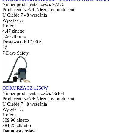
Numer producenta części:
97276
Producent części:
Nieznany producent
U Ciebie
7
-
8 września
Wysyłka z:
1 oferta
4,47 zł
netto
5,50 zł
brutto
Dostawa od:
17,00 zł
7 Days Safety
ODKURZACZ 1250W
Numer producenta części:
96403
Producent części:
Nieznany producent
U Ciebie
7
-
8 września
Wysyłka z:
1 oferta
309,96 zł
netto
381,25 zł
brutto
Darmowa dostawa