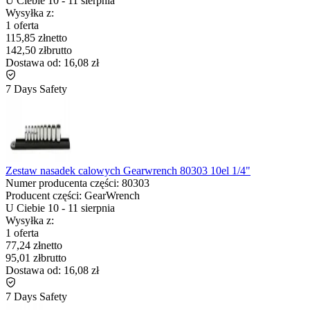
U Ciebie
10
-
11 sierpnia
Wysyłka z:
1 oferta
115,85 zł
netto
142,50 zł
brutto
Dostawa od:
16,08 zł
7 Days Safety
Zestaw nasadek calowych Gearwrench 80303 10el 1/4"
Numer producenta części:
80303
Producent części:
GearWrench
U Ciebie
10
-
11 sierpnia
Wysyłka z:
1 oferta
77,24 zł
netto
95,01 zł
brutto
Dostawa od:
16,08 zł
7 Days Safety