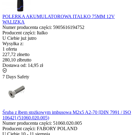
POLERKA AKUMULATOROWA ITALKO 75MM 12V
WALIZKA
Numer producenta części:
5905616194752
Producent części:
Italko
U Ciebie już
jutro
Wysyłka z:
1 oferta
227,72 zł
netto
280,10 zł
brutto
Dostawa od:
14,95 zł
7 Days Safety
Śruba z łbem stożkowym imbusowa M2x5 A2-70 [DIN 7991 / ISO
10642] (51060.020.005)
Numer producenta części:
51060.020.005
Producent części:
FABORY POLAND
U Ciebie
10
-
11 sierpnia