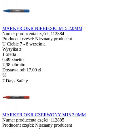
MARKER OKR NIEBIESKI M15 2.0MM
Numer producenta części:
112884
Producent części:
Nieznany producent
U Ciebie
7
-
8 września
Wysyłka z:
1 oferta
6,49 zł
netto
7,98 zł
brutto
Dostawa od:
17,00 zł
7 Days Safety
MARKER OKR CZERWONY M15 2.0MM
Numer producenta części:
112885
Producent części:
Nieznany producent