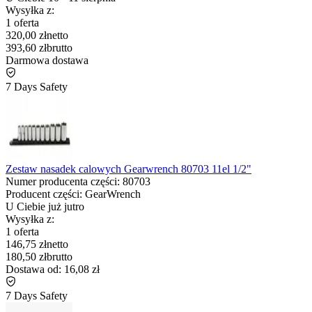
Wysyłka z:
1 oferta
320,00 zł
netto
393,60 zł
brutto
Darmowa dostawa
7 Days Safety
Zestaw nasadek calowych Gearwrench 80703 11el 1/2"
Numer producenta części:
80703
Producent części:
GearWrench
U Ciebie już
jutro
Wysyłka z:
1 oferta
146,75 zł
netto
180,50 zł
brutto
Dostawa od:
16,08 zł
7 Days Safety