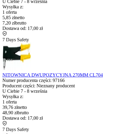
U Ciebie
7
-
8 września
Wysyłka z:
1 oferta
5,85 zł
netto
7,20 zł
brutto
Dostawa od:
17,00 zł
7 Days Safety
NITOWNICA DWUPOZYCYJNA 270MM CL704
Numer producenta części:
97166
Producent części:
Nieznany producent
U Ciebie
7
-
8 września
Wysyłka z:
1 oferta
39,76 zł
netto
48,90 zł
brutto
Dostawa od:
17,00 zł
7 Days Safety