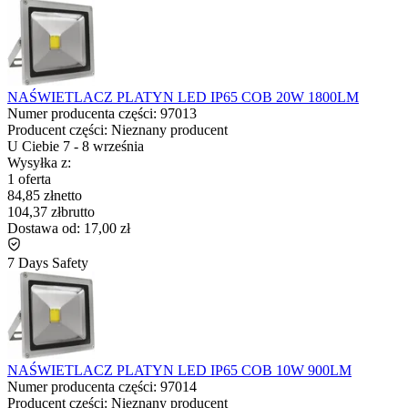
NAŚWIETLACZ PLATYN LED IP65 COB 20W 1800LM
Numer producenta części:
97013
Producent części:
Nieznany producent
U Ciebie
7
-
8 września
Wysyłka z:
1 oferta
84,85 zł
netto
104,37 zł
brutto
Dostawa od:
17,00 zł
7 Days Safety
NAŚWIETLACZ PLATYN LED IP65 COB 10W 900LM
Numer producenta części:
97014
Producent części:
Nieznany producent