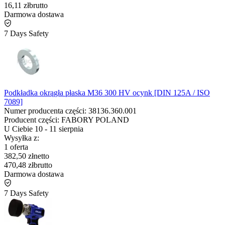
16,11 zł
brutto
Darmowa dostawa
7 Days Safety
Podkładka okrągła płaska M36 300 HV ocynk [DIN 125A / ISO
7089]
Numer producenta części:
38136.360.001
Producent części:
FABORY POLAND
U Ciebie
10
-
11 sierpnia
Wysyłka z:
1 oferta
382,50 zł
netto
470,48 zł
brutto
Darmowa dostawa
7 Days Safety