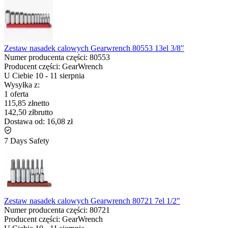
Zestaw nasadek calowych Gearwrench 80553 13el 3/8"
Numer producenta części:
80553
Producent części:
GearWrench
U Ciebie
10
-
11 sierpnia
Wysyłka z:
1 oferta
115,85 zł
netto
142,50 zł
brutto
Dostawa od:
16,08 zł
7 Days Safety
Zestaw nasadek calowych Gearwrench 80721 7el 1/2"
Numer producenta części:
80721
Producent części:
GearWrench