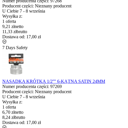
Numer producenta części:
97268
Producent części:
Nieznany producent
U Ciebie
7
-
8 września
Wysyłka z:
1 oferta
9,21 zł
netto
11,33 zł
brutto
Dostawa od:
17,00 zł
7 Days Safety
NASADKA KRÓTKA 1/2'''' 6-KĄTNA SATIN 24MM
Numer producenta części:
97269
Producent części:
Nieznany producent
U Ciebie
7
-
8 września
Wysyłka z:
1 oferta
6,70 zł
netto
8,24 zł
brutto
Dostawa od:
17,00 zł