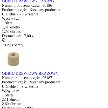
ODBÓJ DRZWIOWY CZARNY
Numer producenta części:
96186
Producent części:
Nieznany producent
U Ciebie
7
-
8 września
Wysyłka z:
1 oferta
1,41 zł
netto
1,73 zł
brutto
Dostawa od:
17,00 zł
7 Days Safety
ODBÓJ DRZWIOWY BRĄZOWY
Numer producenta części:
96187
Producent części:
Nieznany producent
U Ciebie
7
-
8 września
Wysyłka z:
1 oferta
2,11 zł
netto
2,60 zł
brutto