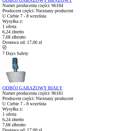
ODBÓJ GARAŻOWY BRĄZOWY
Numer producenta części:
96184
Producent części:
Nieznany producent
U Ciebie
7
-
8 września
Wysyłka z:
1 oferta
6,24 zł
netto
7,68 zł
brutto
Dostawa od:
17,00 zł
7 Days Safety
ODBÓJ GARAŻOWY BIAŁY
Numer producenta części:
96181
Producent części:
Nieznany producent
U Ciebie
7
-
8 września
Wysyłka z:
1 oferta
6,24 zł
netto
7,68 zł
brutto
Dostawa od:
17,00 zł