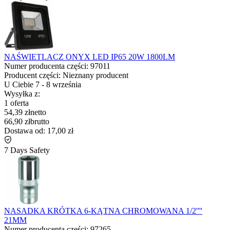
NAŚWIETLACZ ONYX LED IP65 20W 1800LM
Numer producenta części:
97011
Producent części:
Nieznany producent
U Ciebie
7
-
8 września
Wysyłka z:
1 oferta
54,39 zł
netto
66,90 zł
brutto
Dostawa od:
17,00 zł
7 Days Safety
NASADKA KRÓTKA 6-KĄTNA CHROMOWANA 1/2''''
21MM
Numer producenta części:
97265