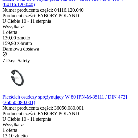
(04116.120.040)
Numer producenta części:
04116.120.040
Producent części:
FABORY POLAND
U Ciebie
10
-
11 sierpnia
Wysyłka z:
1 oferta
130,00 zł
netto
159,90 zł
brutto
Darmowa dostawa
7 Days Safety
Pierścień osadczy sprężynujący W 80 [PN-M-85111 / DIN 472]
(36050.080.001)
Numer producenta części:
36050.080.001
Producent części:
FABORY POLAND
U Ciebie
10
-
11 sierpnia
Wysyłka z:
1 oferta
13,10 zł
netto