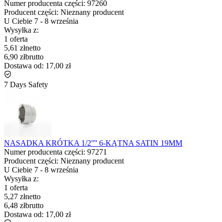
Numer producenta części:
97260
Producent części:
Nieznany producent
U Ciebie
7
-
8 września
Wysyłka z:
1 oferta
5,61 zł
netto
6,90 zł
brutto
Dostawa od:
17,00 zł
7 Days Safety
NASADKA KRÓTKA 1/2'''' 6-KĄTNA SATIN 19MM
Numer producenta części:
97271
Producent części:
Nieznany producent
U Ciebie
7
-
8 września
Wysyłka z:
1 oferta
5,27 zł
netto
6,48 zł
brutto
Dostawa od:
17,00 zł