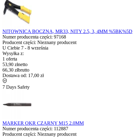
NITOWNICA BOCZNA, MR33, NITY 2.5, 3, 4MM %5BK%5D
Numer producenta części:
97168
Producent części:
Nieznany producent
U Ciebie
7
-
8 września
Wysyłka z:
1 oferta
53,90 zł
netto
66,30 zł
brutto
Dostawa od:
17,00 zł
7 Days Safety
MARKER OKR CZARNY M15 2.0MM
Numer producenta części:
112887
Producent części:
Nieznany producent