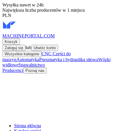
Wysyłka nawet w 24h
Największa liczba producentów w 1 miejscu
PLN
MACHINEPORTAL
.COM
Koszyk
lub
Zaloguj się
Utwórz konto
CNC Części do
Wszystkie kategorie
maszyn
Automatyka
Pneumatyka i hydraulika siłowa
Wózki
widłowe
Spawalnictwo
Producenci
Poznaj nas
Strona główna
Katalog części