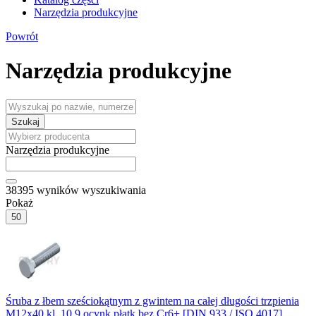
Narzędzia produkcyjne
Powrót
Narzędzia produkcyjne
Szukaj
Narzędzia produkcyjne
38395
wyników wyszukiwania
Pokaż
50
Śruba z łbem sześciokątnym z gwintem na całej długości trzpienia
M12x40 kl. 10.9 ocynk płatk bez Cr6+ [DIN 933 / ISO 4017]