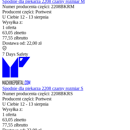
Spodnie dla piekarza 2208 czarny rozmiar M
Numer producenta części:
2208BKRM
Producent części:
Portwest
U Ciebie
12
-
13 sierpnia
Wysyłka z:
1 oferta
63,05 zł
netto
77,55 zł
brutto
Dostawa od:
22,00 zł
7 Days Safety
Spodnie dla piekarza 2208 czarny rozmiar S
Numer producenta części:
2208BKRS
Producent części:
Portwest
U Ciebie
12
-
13 sierpnia
Wysyłka z:
1 oferta
63,05 zł
netto
77,55 zł
brutto