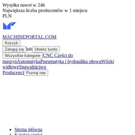
Wysyłka nawet w 24h
Największa liczba producentów w 1 miejscu
PLN
MACHINEPORTAL
.COM
Koszyk
lub
Zaloguj się
Utwórz konto
CNC Części do
Wszystkie kategorie
maszyn
Automatyka
Pneumatyka i hydraulika siłowa
Wózki
widłowe
Spawalnictwo
Producenci
Poznaj nas
Strona główna
Katalog części