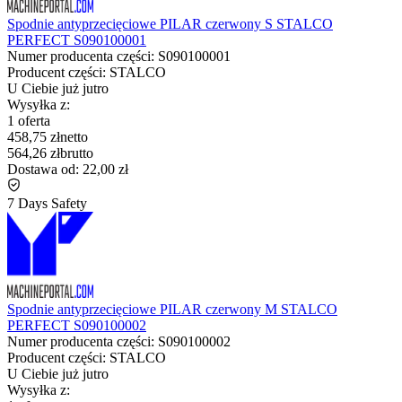
Spodnie antyprzecięciowe PILAR czerwony S STALCO
PERFECT S090100001
Numer producenta części:
S090100001
Producent części:
STALCO
U Ciebie już
jutro
Wysyłka z:
1 oferta
458,75 zł
netto
564,26 zł
brutto
Dostawa od:
22,00 zł
7 Days Safety
Spodnie antyprzecięciowe PILAR czerwony M STALCO
PERFECT S090100002
Numer producenta części:
S090100002
Producent części:
STALCO
U Ciebie już
jutro
Wysyłka z: