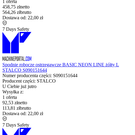
1 oferta
458,75 zł
netto
564,26 zł
brutto
Dostawa od:
22,00 zł
7 Days Safety
Spodnie robocze ostrzegawcze BASIC NEON LINE żółty L
STALCO S090151644
Numer producenta części:
S090151644
Producent części:
STALCO
U Ciebie już
jutro
Wysyłka z:
1 oferta
92,53 zł
netto
113,81 zł
brutto
Dostawa od:
22,00 zł
7 Days Safety