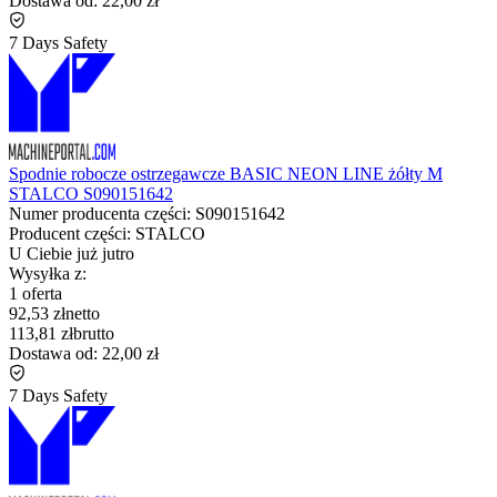
Dostawa od:
22,00 zł
7 Days Safety
Spodnie robocze ostrzegawcze BASIC NEON LINE żółty M
STALCO S090151642
Numer producenta części:
S090151642
Producent części:
STALCO
U Ciebie już
jutro
Wysyłka z:
1 oferta
92,53 zł
netto
113,81 zł
brutto
Dostawa od:
22,00 zł
7 Days Safety