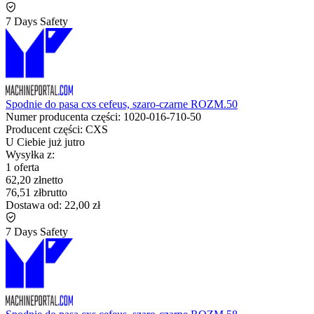
7 Days Safety
Spodnie do pasa cxs cefeus, szaro-czarne ROZM.50
Numer producenta części:
1020-016-710-50
Producent części:
CXS
U Ciebie już
jutro
Wysyłka z:
1 oferta
62,20 zł
netto
76,51 zł
brutto
Dostawa od:
22,00 zł
7 Days Safety