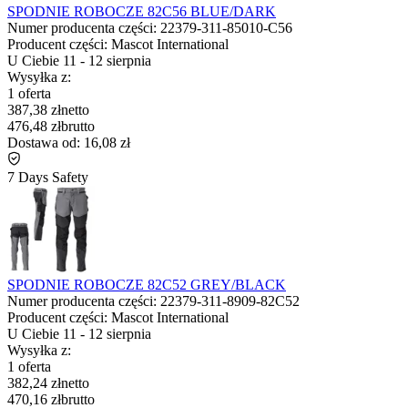
SPODNIE ROBOCZE 82C56 BLUE/DARK
Numer producenta części:
22379-311-85010-C56
Producent części:
Mascot International
U Ciebie
11
-
12 sierpnia
Wysyłka z:
1 oferta
387,38 zł
netto
476,48 zł
brutto
Dostawa od:
16,08 zł
7 Days Safety
SPODNIE ROBOCZE 82C52 GREY/BLACK
Numer producenta części:
22379-311-8909-82C52
Producent części:
Mascot International
U Ciebie
11
-
12 sierpnia
Wysyłka z:
1 oferta
382,24 zł
netto
470,16 zł
brutto