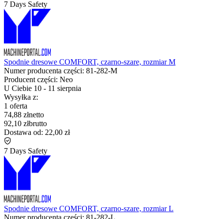
7 Days Safety
Spodnie dresowe COMFORT, czarno-szare, rozmiar M
Numer producenta części:
81-282-M
Producent części:
Neo
U Ciebie
10
-
11 sierpnia
Wysyłka z:
1 oferta
74,88 zł
netto
92,10 zł
brutto
Dostawa od:
22,00 zł
7 Days Safety
Spodnie dresowe COMFORT, czarno-szare, rozmiar L
Numer producenta części:
81-282-L