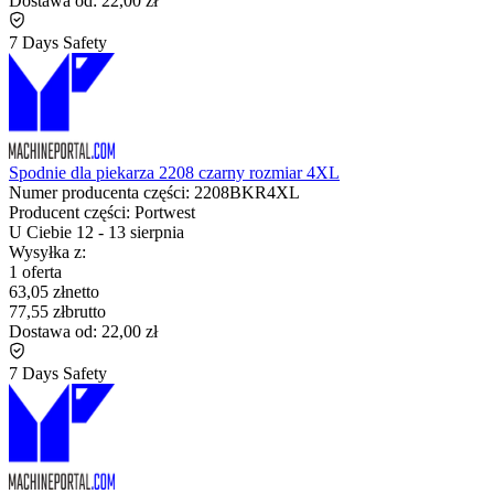
Dostawa od:
22,00 zł
7 Days Safety
Spodnie dla piekarza 2208 czarny rozmiar 4XL
Numer producenta części:
2208BKR4XL
Producent części:
Portwest
U Ciebie
12
-
13 sierpnia
Wysyłka z:
1 oferta
63,05 zł
netto
77,55 zł
brutto
Dostawa od:
22,00 zł
7 Days Safety