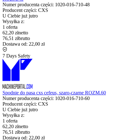
Numer producenta części:
1020-016-710-48
Producent części:
CXS
U Ciebie już
jutro
Wysyłka z:
1 oferta
62,20 zł
netto
76,51 zł
brutto
Dostawa od:
22,00 zł
7 Days Safety
Spodnie do pasa cxs cefeus, szaro-czarne ROZM.60
Numer producenta części:
1020-016-710-60
Producent części:
CXS
U Ciebie już
jutro
Wysyłka z:
1 oferta
62,20 zł
netto
76,51 zł
brutto
Dostawa od:
22,00 zł