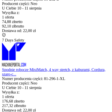
Producent części:
Neo
U Ciebie
10
-
11 sierpnia
Wysyłka z:
1 oferta
74,88 zł
netto
92,10 zł
brutto
Dostawa od:
22,00 zł
7 Days Safety
Spodnie robocze MixiMatch, 4 way stretch, z kaburami, Cordura,
szaro-c...
Numer producenta części:
81-296-1-XL
Producent części:
Neo
U Ciebie
10
-
11 sierpnia
Wysyłka z:
1 oferta
176,68 zł
netto
217,32 zł
brutto
Dostawa od:
22,00 zł