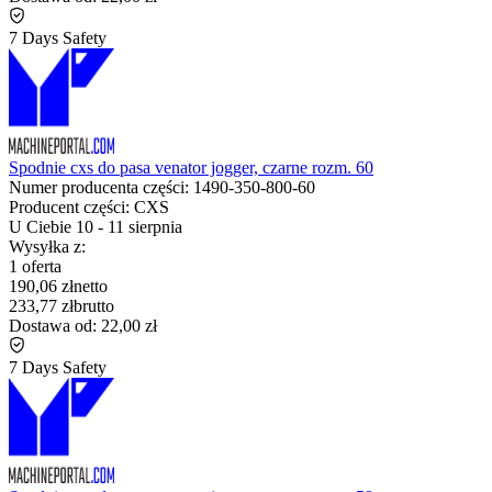
7 Days Safety
Spodnie cxs do pasa venator jogger, czarne rozm. 60
Numer producenta części:
1490-350-800-60
Producent części:
CXS
U Ciebie
10
-
11 sierpnia
Wysyłka z:
1 oferta
190,06 zł
netto
233,77 zł
brutto
Dostawa od:
22,00 zł
7 Days Safety