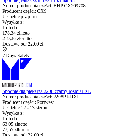
Spodnie jeans cxs nimes 1 rozmiar 48
Numer producenta części:
BHP CX269708
Producent części:
CXS
U Ciebie już
jutro
Wysyłka z:
1 oferta
178,34 zł
netto
219,36 zł
brutto
Dostawa od:
22,00 zł
7 Days Safety
Spodnie dla piekarza 2208 czarny rozmiar XL
Numer producenta części:
2208BKRXL
Producent części:
Portwest
U Ciebie
12
-
13 sierpnia
Wysyłka z:
1 oferta
63,05 zł
netto
77,55 zł
brutto
Dostawa od:
22,00 zł