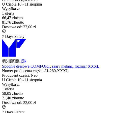
U Ciebie
10
-
11 sierpnia
Wysyłka z:
1 oferta
66,47 zł
netto
81,76 zł
brutto
Dostawa od:
22,00 zł
7 Days Safety
Spodnie dresowe COMFORT, szary melanż, rozmiar XXXL
Numer producenta części:
81-280-XXXL
Producent części:
Neo
U Ciebie
10
-
11 sierpnia
Wysyłka z:
1 oferta
58,05 zł
netto
71,40 zł
brutto
Dostawa od:
22,00 zł
7 Days Safety