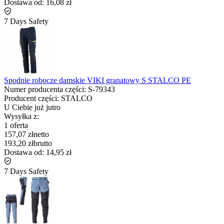
Dostawa od:
16,08 zł
7 Days Safety
Spodnie robocze damskie VIKI granatowy S STALCO PE
Numer producenta części:
S-79343
Producent części:
STALCO
U Ciebie już
jutro
Wysyłka z:
1 oferta
157,07 zł
netto
193,20 zł
brutto
Dostawa od:
14,95 zł
7 Days Safety