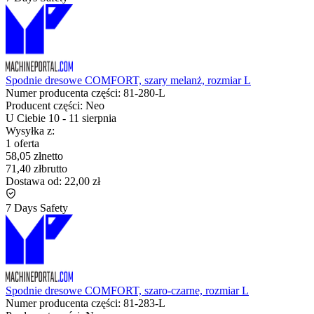
Spodnie dresowe COMFORT, szary melanż, rozmiar L
Numer producenta części:
81-280-L
Producent części:
Neo
U Ciebie
10
-
11 sierpnia
Wysyłka z:
1 oferta
58,05 zł
netto
71,40 zł
brutto
Dostawa od:
22,00 zł
7 Days Safety
Spodnie dresowe COMFORT, szaro-czarne, rozmiar L
Numer producenta części:
81-283-L