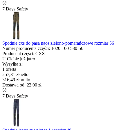
7 Days Safety
Spodnie cxs do pasa naos zielono-pomarańczowe rozmiar 56
Numer producenta części:
1020-100-530-56
Producent części:
CXS
U Ciebie już
jutro
Wysyłka z:
1 oferta
257,31 zł
netto
316,49 zł
brutto
Dostawa od:
22,00 zł
7 Days Safety