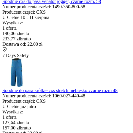
Spodnie cxs do pasa venator jogger, czarne rozm. 58
Numer producenta części:
1490-350-800-58
Producent części:
CXS
U Ciebie
10
-
11 sierpnia
Wysyłka z:
1 oferta
190,06 zł
netto
233,77 zł
brutto
Dostawa od:
22,00 zł
7 Days Safety
Spodnie do pasa krótkie cxs stretch niebiesko-czarne rozm 48
Numer producenta części:
1060-027-440-48
Producent części:
CXS
U Ciebie już
jutro
Wysyłka z:
1 oferta
127,64 zł
netto
157,00 zł
brutto