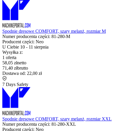
Spodnie dresowe COMFORT, szary melanż, rozmiar M
Numer producenta części:
81-280-M
Producent części:
Neo
U Ciebie
10
-
11 sierpnia
Wysyłka z:
1 oferta
58,05 zł
netto
71,40 zł
brutto
Dostawa od:
22,00 zł
7 Days Safety
Spodnie dresowe COMFORT, szary melanż, rozmiar XXL
Numer producenta części:
81-280-XXL
Producent części:
Neo