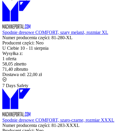
Spodnie dresowe COMFORT, szary melanż, rozmiar XL
Numer producenta części:
81-280-XL
Producent części:
Neo
U Ciebie
10
-
11 sierpnia
Wysyłka z:
1 oferta
58,05 zł
netto
71,40 zł
brutto
Dostawa od:
22,00 zł
7 Days Safety
Spodnie dresowe COMFORT, szaro-czarne, rozmiar XXXL
Numer producenta części:
81-283-XXXL
Producent części:
Neo