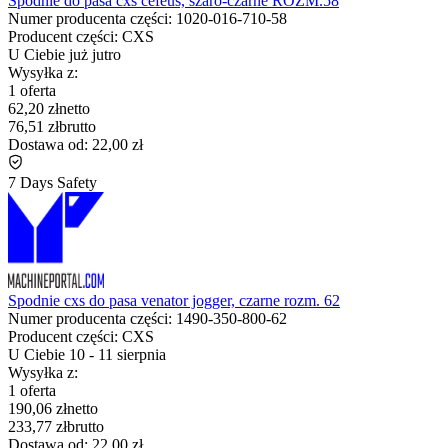
Spodnie do pasa cxs cefeus, szaro-czarne ROZM.58
Numer producenta części:
1020-016-710-58
Producent części:
CXS
U Ciebie już
jutro
Wysyłka z:
1 oferta
62,20 zł
netto
76,51 zł
brutto
Dostawa od:
22,00 zł
7 Days Safety
Spodnie cxs do pasa venator jogger, czarne rozm. 62
Numer producenta części:
1490-350-800-62
Producent części:
CXS
U Ciebie
10
-
11 sierpnia
Wysyłka z:
1 oferta
190,06 zł
netto
233,77 zł
brutto
Dostawa od:
22,00 zł