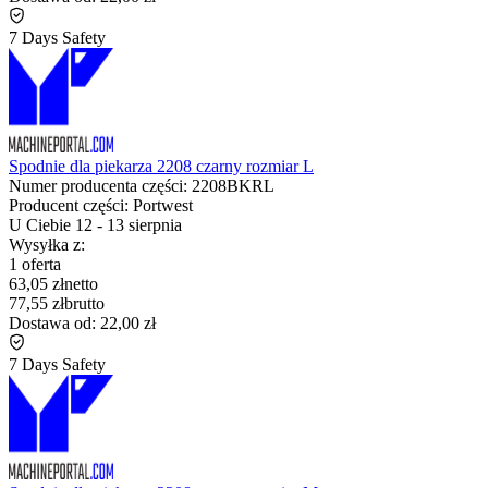
7 Days Safety
Spodnie dla piekarza 2208 czarny rozmiar L
Numer producenta części:
2208BKRL
Producent części:
Portwest
U Ciebie
12
-
13 sierpnia
Wysyłka z:
1 oferta
63,05 zł
netto
77,55 zł
brutto
Dostawa od:
22,00 zł
7 Days Safety