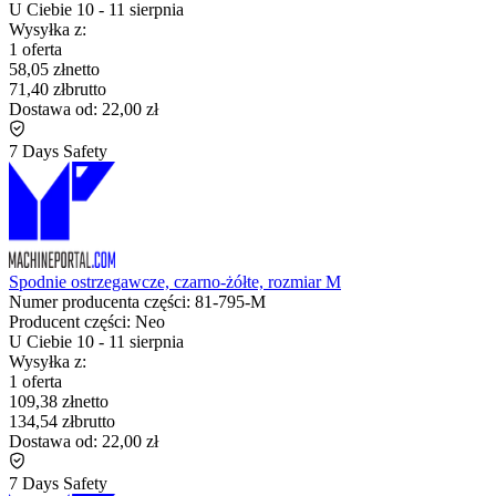
U Ciebie
10
-
11 sierpnia
Wysyłka z:
1 oferta
58,05 zł
netto
71,40 zł
brutto
Dostawa od:
22,00 zł
7 Days Safety
Spodnie ostrzegawcze, czarno-żółte, rozmiar M
Numer producenta części:
81-795-M
Producent części:
Neo
U Ciebie
10
-
11 sierpnia
Wysyłka z:
1 oferta
109,38 zł
netto
134,54 zł
brutto
Dostawa od:
22,00 zł
7 Days Safety