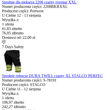
Spodnie dla piekarza 2208 czarny rozmiar XXL
Numer producenta części:
2208BKRXXL
Producent części:
Portwest
U Ciebie
12
-
13 sierpnia
Wysyłka z:
1 oferta
61,83 zł
netto
76,05 zł
brutto
Dostawa od:
22,00 zł
7 Days Safety
Spodnie robocze DURA TWILL czarny XL STALCO PERFEC
Numer producenta części:
S-78191
Producent części:
STALCO
U Ciebie
11
-
12 sierpnia
Wysyłka z:
1 oferta
196,97 zł
netto
242,27 zł
brutto