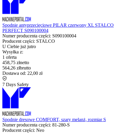
Spodnie antyprzecięciowe PILAR czerwony XL STALCO
PERFECT S090100004
Numer producenta części:
S090100004
Producent części:
STALCO
U Ciebie już
jutro
Wysyłka z:
1 oferta
458,75 zł
netto
564,26 zł
brutto
Dostawa od:
22,00 zł
7 Days Safety
Spodnie dresowe COMFORT, szary melanż, rozmiar S
Numer producenta części:
81-280-S
Producent części:
Neo