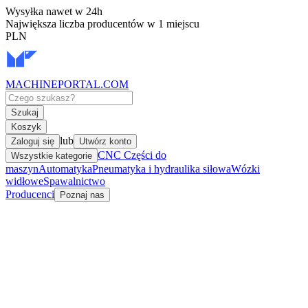
Wysyłka nawet w 24h
Największa liczba producentów w 1 miejscu
PLN
MACHINEPORTAL
.COM
Szukaj
Koszyk
lub
Zaloguj się
Utwórz konto
CNC Części do
Wszystkie kategorie
maszyn
Automatyka
Pneumatyka i hydraulika siłowa
Wózki
widłowe
Spawalnictwo
Producenci
Poznaj nas