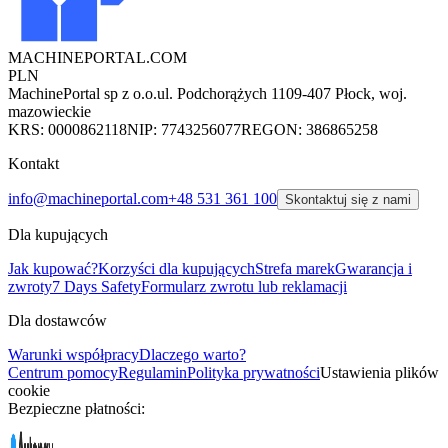
MACHINEPORTAL
.COM
PLN
MachinePortal sp z o.o.
ul. Podchorążych 11
09-407 Płock, woj.
mazowieckie
KRS: 0000862118
NIP: 7743256077
REGON: 386865258
Kontakt
info@machineportal.com
+48 531 361 100
Skontaktuj się z nami
Dla kupujących
Jak kupować?
Korzyści dla kupujących
Strefa marek
Gwarancja i
zwroty
7 Days Safety
Formularz zwrotu lub reklamacji
Dla dostawców
Warunki współpracy
Dlaczego warto?
Centrum pomocy
Regulamin
Polityka prywatności
Ustawienia plików
cookie
Bezpieczne płatności: