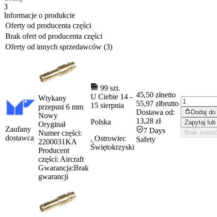
3
Informacje o produkcie
Oferty od producenta części
Brak ofert od producenta części
Oferty od innych sprzedawców (3)
99 szt.
45,50 zł
netto
U Ciebie
14
-
Wtykany
55,97 zł
brutto
15 sierpnia
przepust 6 mm
Dostawa od:
Dodaj do
Nowy
13,28 zł
Polska
Zapytaj lub
Oryginał
Zaufany
7 Days
Numer części:
Brak zwrot
dostawca
, Ostrowiec
Safety
2200031KA
Świętokrzyski
Producent
części:
Aircraft
Gwarancja:
Brak
gwarancji