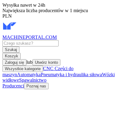
Wysyłka nawet w 24h
Największa liczba producentów w 1 miejscu
PLN
MACHINEPORTAL
.COM
Szukaj
Koszyk
lub
Zaloguj się
Utwórz konto
CNC Części do
Wszystkie kategorie
maszyn
Automatyka
Pneumatyka i hydraulika siłowa
Wózki
widłowe
Spawalnictwo
Producenci
Poznaj nas