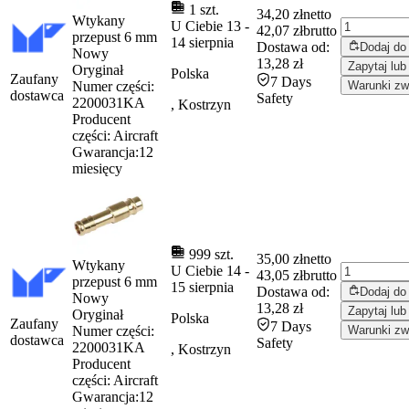
1 szt.
34,20 zł
netto
Wtykany
U Ciebie
13
-
42,07 zł
brutto
przepust 6 mm
14 sierpnia
Dostawa od:
Dodaj do
Nowy
13,28 zł
Zapytaj lub
Oryginał
Polska
Zaufany
7 Days
Numer części:
Warunki zw
dostawca
Safety
2200031KA
, Kostrzyn
Producent
części:
Aircraft
Gwarancja:
12
miesięcy
999 szt.
35,00 zł
netto
Wtykany
U Ciebie
14
-
43,05 zł
brutto
przepust 6 mm
15 sierpnia
Dostawa od:
Dodaj do
Nowy
13,28 zł
Zapytaj lub
Oryginał
Polska
Zaufany
7 Days
Numer części:
Warunki zw
dostawca
Safety
2200031KA
, Kostrzyn
Producent
części:
Aircraft
Gwarancja:
12