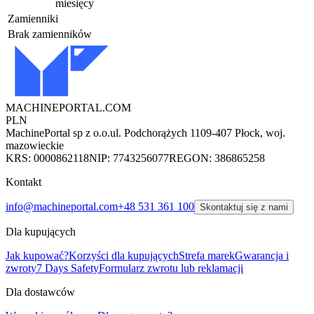
miesięcy
Zamienniki
Brak zamienników
MACHINEPORTAL
.COM
PLN
MachinePortal sp z o.o.
ul. Podchorążych 11
09-407 Płock, woj.
mazowieckie
KRS: 0000862118
NIP: 7743256077
REGON: 386865258
Kontakt
info@machineportal.com
+48 531 361 100
Skontaktuj się z nami
Dla kupujących
Jak kupować?
Korzyści dla kupujących
Strefa marek
Gwarancja i
zwroty
7 Days Safety
Formularz zwrotu lub reklamacji
Dla dostawców