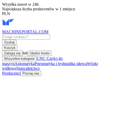
Wysyłka nawet w 24h
Największa liczba producentów w 1 miejscu
PLN
MACHINEPORTAL
.COM
Szukaj
Koszyk
lub
Zaloguj się
Utwórz konto
CNC Części do
Wszystkie kategorie
maszyn
Automatyka
Pneumatyka i hydraulika siłowa
Wózki
widłowe
Spawalnictwo
Producenci
Poznaj nas