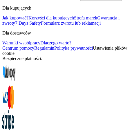
Dla kupujących
Jak kupować?
Korzyści dla kupujących
Strefa marek
Gwarancja i
zwroty
7 Days Safety
Formularz zwrotu lub reklamacji
Dla dostawców
Warunki współpracy
Dlaczego warto?
Centrum pomocy
Regulamin
Polityka prywatności
Ustawienia plików
cookie
Bezpieczne płatności: