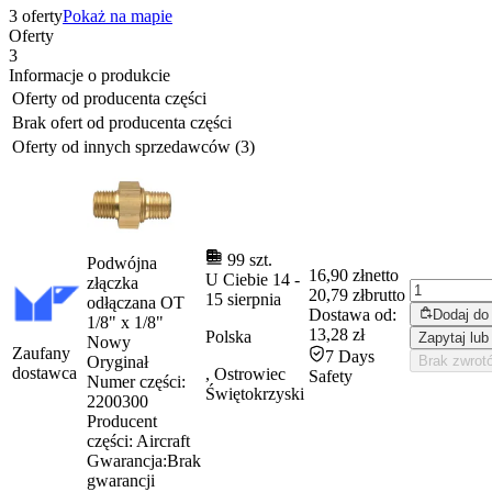
3 oferty
Pokaż na mapie
Oferty
3
Informacje o produkcie
Oferty od producenta części
Brak ofert od producenta części
Oferty od innych sprzedawców (3)
99 szt.
Podwójna
16,90 zł
netto
U Ciebie
14
-
złączka
20,79 zł
brutto
15 sierpnia
odłączana OT
Dostawa od:
Dodaj do
1/8" x 1/8"
13,28 zł
Polska
Zapytaj lub
Nowy
Zaufany
7 Days
Oryginał
Brak zwrot
dostawca
, Ostrowiec
Safety
Numer części:
Świętokrzyski
2200300
Producent
części:
Aircraft
Gwarancja:
Brak
gwarancji