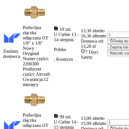
Podwójna
10 szt.
13,30 zł
netto
złączka
U Ciebie
13
-
16,36 zł
brutto
odłączana OT
14 sierpnia
Dostawa od:
Dodaj do
1/8" x 1/8"
13,28 zł
Zapytaj lub
Nowy
Polska
Zaufany
7 Days
Oryginał
Warunki zw
dostawca
Safety
Numer części:
, Kostrzyn
2200300
Producent
części:
Aircraft
Gwarancja:
12
miesięcy
Podwójna
99 szt.
13,00 zł
netto
złączka
U Ciebie
14
-
15,99 zł
brutto
odłączana OT
15 sierpnia
Dostawa od:
Dodaj do