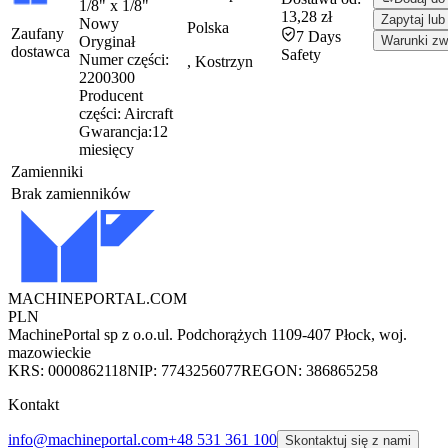
1/8" x 1/8"
13,28 zł
Zapytaj lub
Nowy
Polska
Zaufany
7 Days
Oryginał
Warunki zw
dostawca
Safety
Numer części:
, Kostrzyn
2200300
Producent
części:
Aircraft
Gwarancja:
12
miesięcy
Zamienniki
Brak zamienników
MACHINEPORTAL
.COM
PLN
MachinePortal sp z o.o.
ul. Podchorążych 11
09-407 Płock, woj.
mazowieckie
KRS: 0000862118
NIP: 7743256077
REGON: 386865258
Kontakt
info@machineportal.com
+48 531 361 100
Skontaktuj się z nami