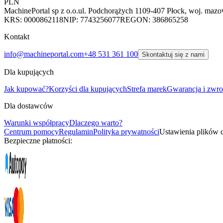
PLN
MachinePortal sp z o.o.
ul. Podchorążych 11
09-407 Płock, woj. mazo
KRS: 0000862118
NIP: 7743256077
REGON: 386865258
Kontakt
info@machineportal.com
+48 531 361 100
Skontaktuj się z nami
Dla kupujących
Jak kupować?
Korzyści dla kupujących
Strefa marek
Gwarancja i zwro
Dla dostawców
Warunki współpracy
Dlaczego warto?
Centrum pomocy
Regulamin
Polityka prywatności
Ustawienia plików 
Bezpieczne płatności: