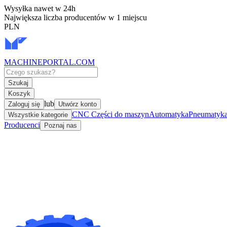
Wysyłka nawet w 24h
Największa liczba producentów w 1 miejscu
PLN
MACHINEPORTAL
.COM
Szukaj
Koszyk
lub
Zaloguj się
Utwórz konto
CNC Części do maszyn
Automatyka
Pneumatyka 
Wszystkie kategorie
Producenci
Poznaj nas