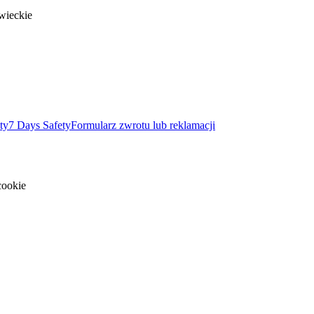
wieckie
ty
7 Days Safety
Formularz zwrotu lub reklamacji
cookie