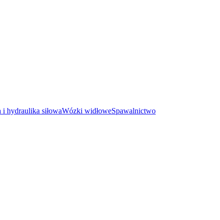
i hydraulika siłowa
Wózki widłowe
Spawalnictwo