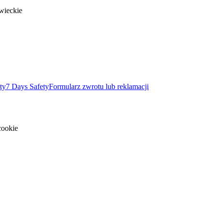
wieckie
ty
7 Days Safety
Formularz zwrotu lub reklamacji
cookie