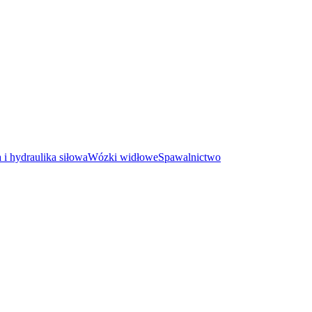
i hydraulika siłowa
Wózki widłowe
Spawalnictwo