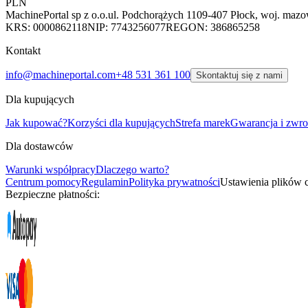
PLN
MachinePortal sp z o.o.
ul. Podchorążych 11
09-407 Płock, woj. mazo
KRS: 0000862118
NIP: 7743256077
REGON: 386865258
Kontakt
info@machineportal.com
+48 531 361 100
Skontaktuj się z nami
Dla kupujących
Jak kupować?
Korzyści dla kupujących
Strefa marek
Gwarancja i zwro
Dla dostawców
Warunki współpracy
Dlaczego warto?
Centrum pomocy
Regulamin
Polityka prywatności
Ustawienia plików 
Bezpieczne płatności: