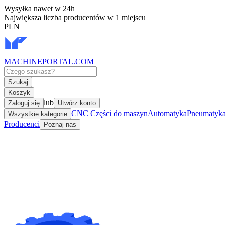
Wysyłka nawet w 24h
Największa liczba producentów w 1 miejscu
PLN
MACHINEPORTAL
.COM
Szukaj
Koszyk
lub
Zaloguj się
Utwórz konto
CNC Części do maszyn
Automatyka
Pneumatyka 
Wszystkie kategorie
Producenci
Poznaj nas