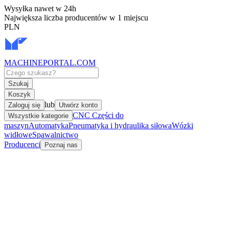
Wysyłka nawet w 24h
Największa liczba producentów w 1 miejscu
PLN
MACHINEPORTAL
.COM
Szukaj
Koszyk
lub
Zaloguj się
Utwórz konto
CNC Części do
Wszystkie kategorie
maszyn
Automatyka
Pneumatyka i hydraulika siłowa
Wózki
widłowe
Spawalnictwo
Producenci
Poznaj nas