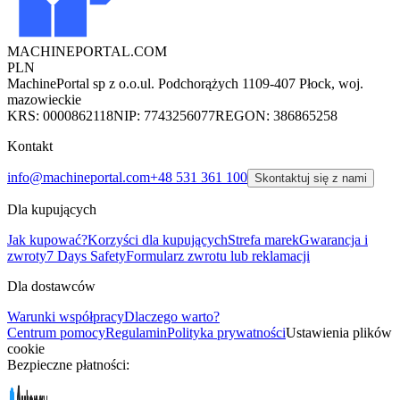
MACHINEPORTAL
.COM
PLN
MachinePortal sp z o.o.
ul. Podchorążych 11
09-407 Płock, woj.
mazowieckie
KRS: 0000862118
NIP: 7743256077
REGON: 386865258
Kontakt
info@machineportal.com
+48 531 361 100
Skontaktuj się z nami
Dla kupujących
Jak kupować?
Korzyści dla kupujących
Strefa marek
Gwarancja i
zwroty
7 Days Safety
Formularz zwrotu lub reklamacji
Dla dostawców
Warunki współpracy
Dlaczego warto?
Centrum pomocy
Regulamin
Polityka prywatności
Ustawienia plików
cookie
Bezpieczne płatności: