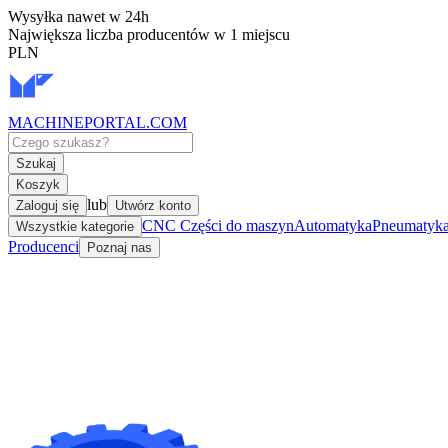
Wysyłka nawet w 24h
Największa liczba producentów w 1 miejscu
PLN
MACHINEPORTAL
.COM
Szukaj
Koszyk
lub
Zaloguj się
Utwórz konto
CNC Części do maszyn
Automatyka
Pneumatyka 
Wszystkie kategorie
Producenci
Poznaj nas