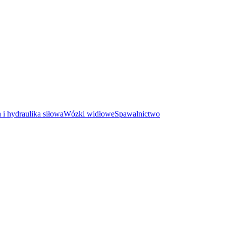
i hydraulika siłowa
Wózki widłowe
Spawalnictwo