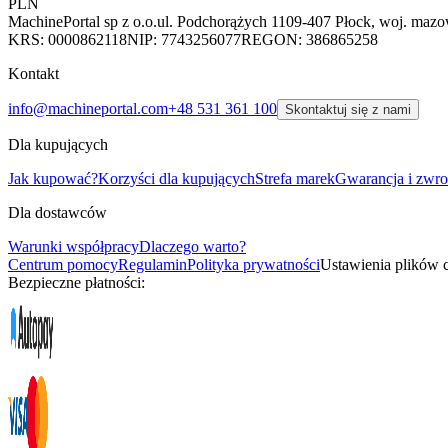
PLN
MachinePortal sp z o.o.
ul. Podchorążych 11
09-407 Płock, woj. mazo
KRS: 0000862118
NIP: 7743256077
REGON: 386865258
Kontakt
info@machineportal.com
+48 531 361 100
Skontaktuj się z nami
Dla kupujących
Jak kupować?
Korzyści dla kupujących
Strefa marek
Gwarancja i zwro
Dla dostawców
Warunki współpracy
Dlaczego warto?
Centrum pomocy
Regulamin
Polityka prywatności
Ustawienia plików 
Bezpieczne płatności: