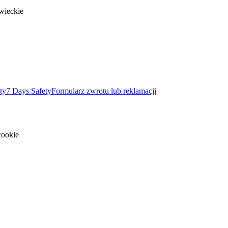
wieckie
ty
7 Days Safety
Formularz zwrotu lub reklamacji
cookie